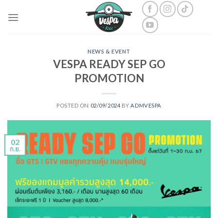
Skip
to
content
NEWS & EVENT
VESPA READY SEP GO
PROMOTION
POSTED ON
02/09/2024
BY
ADMVESPA
02
ก.ย.