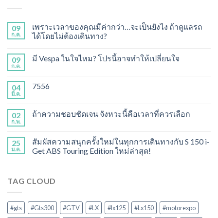
เพราะเวลาของคุณมีค่ากว่า…จะเป็นยังไง ถ้าดูแลรถ
09
ก.ค.
ได้โดยไม่ต้องเดินทาง?
มี Vespa ในใจไหม? โปรนี้อาจทำให้เปลี่ยนใจ
09
ก.ค.
7556
04
มี.ค.
ถ้าความชอบชัดเจน จังหวะนี้คือเวลาที่ควรเลือก
02
ก.พ.
สัมผัสความสนุกครั้งใหม่ในทุกการเดินทางกับ S 150 i-
25
ม.ค.
Get ABS Touring Edition ใหม่ล่าสุด!
TAG CLOUD
#gts
#Gts300
#GTV
#LX
#lx125
#Lx150
#motorexpo