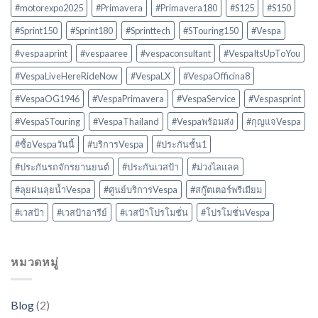
#motorexpo2025
#Primavera
#Primavera180
#S125
#S150
#Sprint150
#Sprint180
#Sprinttech
#STouring150
#Vespa
#vespaaprint
#vespaaree
#vespaconsultant
#VespaItsUpToYou
#VespaLiveHereRideNow
#VespaLX
#VespaOfficina8
#VespaOG1946
#VespaPrimavera
#VespaService
#Vespasprint
#VespaSTouring
#VespaThailand
#Vespaพร้อมส่ง
#กุญแจVespa
#ซื้อVespaวันนี้
#บริการVespa
#ประกันชั้น1
#ประกันรถจักรยานยนต์
#ประกันเวสป้า
#ม่วงไลแลค
#ลุยฝนลุยน้ำVespa
#ศูนย์บริการVespa
#สกู๊ตเตอร์พรีเมียม
#เวสป้า
#เวสป้าอารีย์
#เวสป้าโปรโมชั่น
#โปรโมชั่นVespa
หมวดหมู่
Blog
(2)