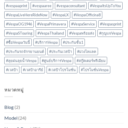
#vespaaprint
#vespaaree
#vespaconsultant
#VespaItsUpToYou
#VespaLiveHereRideNow
#VespaLX
#VespaOfficina8
#VespaOG1946
#VespaPrimavera
#VespaService
#Vespasprint
#VespaSTouring
#VespaThailand
#Vespaพร้อมส่ง
#กุญแจVespa
#ซื้อVespaวันนี้
#บริการVespa
#ประกันชั้น1
#ประกันรถจักรยานยนต์
#ประกันเวสป้า
#ม่วงไลแลค
#ลุยฝนลุยน้ำVespa
#ศูนย์บริการVespa
#สกู๊ตเตอร์พรีเมียม
#เวสป้า
#เวสป้าอารีย์
#เวสป้าโปรโมชั่น
#โปรโมชั่นVespa
หมวดหมู่
Blog
(2)
Model
(24)