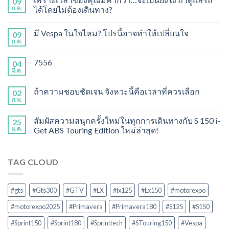
09
ก.ค.
ได้โดยไม่ต้องเดินทาง?
มี Vespa ในใจไหม? โปรนี้อาจทำให้เปลี่ยนใจ
09
ก.ค.
7556
04
มี.ค.
ถ้าความชอบชัดเจน จังหวะนี้คือเวลาที่ควรเลือก
02
ก.พ.
สัมผัสความสนุกครั้งใหม่ในทุกการเดินทางกับ S 150 i-
25
ม.ค.
Get ABS Touring Edition ใหม่ล่าสุด!
TAG CLOUD
#gts
#Gts300
#GTV
#LX
#lx125
#Lx150
#motorexpo
#motorexpo2025
#Primavera
#Primavera180
#S125
#S150
#Sprint150
#Sprint180
#Sprinttech
#STouring150
#Vespa