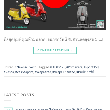
ดีลสุดคุ้มที่คุณห้ามพลาด! ออกรถวันนี้ รับส่วนลดสูงสุด 1 […]
CONTINUE READING
→
Posted in
News & Event
|
Tagged
#LX
,
#lx125
,
#Primavera
,
#Sprint150
,
#Vespa
,
#vespaaprint
,
#vespaaree
,
#VespaThailand
,
#เวสป้าอารีย์
LATEST POSTS
เพราะเวลาของคุณมีค่ากว่า…จะเป็นยังไง ถ้าดูแลรถ