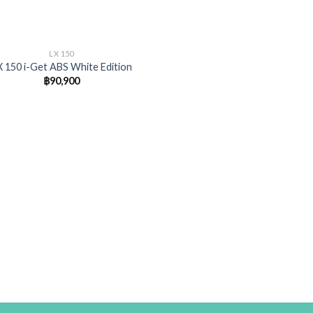
LX 150
X 150 i-Get ABS White Edition
฿
90,900
Add to
wishlist