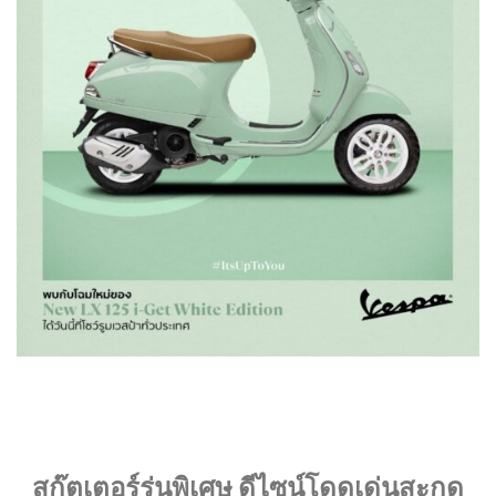
สกู๊ตเตอร์รุ่นพิเศษ ดีไซน์โดดเด่นสะกด