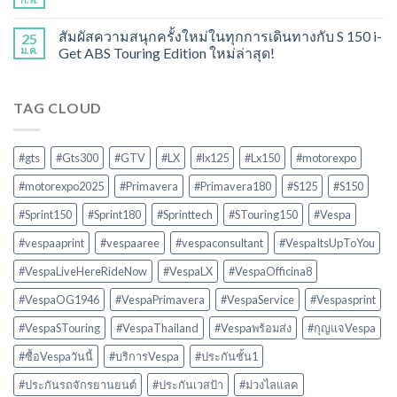
สัมผัสความสนุกครั้งใหม่ในทุกการเดินทางกับ S 150 i-
25
ม.ค.
Get ABS Touring Edition ใหม่ล่าสุด!
TAG CLOUD
#gts
#Gts300
#GTV
#LX
#lx125
#Lx150
#motorexpo
#motorexpo2025
#Primavera
#Primavera180
#S125
#S150
#Sprint150
#Sprint180
#Sprinttech
#STouring150
#Vespa
#vespaaprint
#vespaaree
#vespaconsultant
#VespaItsUpToYou
#VespaLiveHereRideNow
#VespaLX
#VespaOfficina8
#VespaOG1946
#VespaPrimavera
#VespaService
#Vespasprint
#VespaSTouring
#VespaThailand
#Vespaพร้อมส่ง
#กุญแจVespa
#ซื้อVespaวันนี้
#บริการVespa
#ประกันชั้น1
#ประกันรถจักรยานยนต์
#ประกันเวสป้า
#ม่วงไลแลค