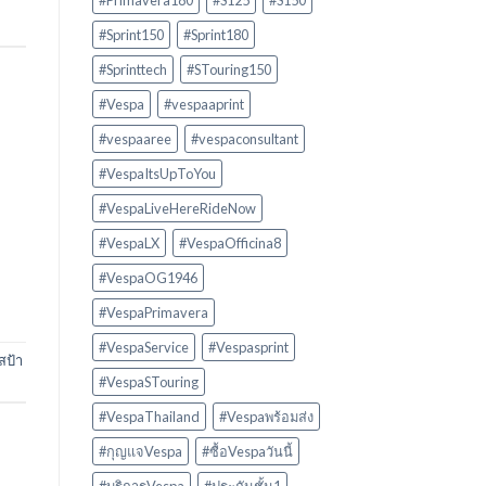
#Primavera180
#S125
#S150
#Sprint150
#Sprint180
#Sprinttech
#STouring150
#Vespa
#vespaaprint
#vespaaree
#vespaconsultant
#VespaItsUpToYou
#VespaLiveHereRideNow
#VespaLX
#VespaOfficina8
#VespaOG1946
#VespaPrimavera
#VespaService
#Vespasprint
สป้า
#VespaSTouring
#VespaThailand
#Vespaพร้อมส่ง
#กุญแจVespa
#ซื้อVespaวันนี้