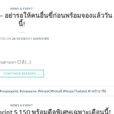
NEWS & EVENT
 – อย่ารอให้คนอื่นขี่ก่อนพร้อมจองแล้ววัน
นี้!
STED ON
24/10/2025
BY
ADMVESPA
ยคนตามหา 💥 ดี […]
CONTINUE READING
→
#vespaaprint
,
#vespaaree
,
#VespaOfficina8
,
#VespaThailand
,
#เวสป้าอารีย์
NEWS & EVENT
rint S 150 พร้อมดีลพิเศษเฉพาะเดือนนี้!