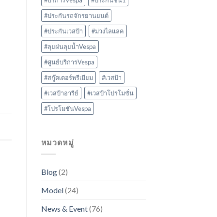
#บริการVespa
#ประกันชั้น1
#ประกันรถจักรยานยนต์
#ประกันเวสป้า
#ม่วงไลแลค
#ลุยฝนลุยน้ำVespa
#ศูนย์บริการVespa
#สกู๊ตเตอร์พรีเมียม
#เวสป้า
#เวสป้าอารีย์
#เวสป้าโปรโมชั่น
#โปรโมชั่นVespa
หมวดหมู่
Blog
(2)
Model
(24)
News & Event
(76)