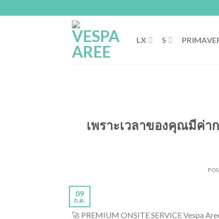
Skip
to
content
LX
S
PRIMAVE
เพราะเวลาของคุณมีค่ากว
PO
09
ก.ค.
🚀 PREMIUM ONSITE SERVICE Vespa Aree 