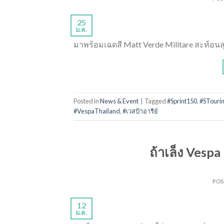
25
ม.ค.
มาพร้อมเฉดสี Matt Verde Militare สะท้อนลุ
Posted in
News & Event
|
Tagged
#Sprint150
,
#STouri
#VespaThailand
,
#เวสป้าอารีย์
ถ้าเล็ง Vespa อ
PO
12
ม.ค.