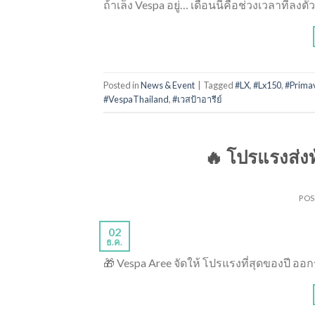
ถ้าเล็ง Vespa อยู่… เดือนนี้คือช่วงเวลาที่ลงตัวท
Posted in
News & Event
|
Tagged
#LX
,
#Lx150
,
#Prima
#VespaThailand
,
#เวสป้าอารีย์
🔥 โปรแรงส่งท
PO
02
ธ.ค.
🎁 Vespa Aree จัดให้ โปรแรงที่สุดของปี ออ