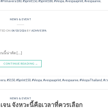
,
#Primavera180
,
#Sprint150
,
#Sprint180
,
#Vespa
,
#vespaaprint
,
#vespaaree
,
NEWS & EVENT
STED ON
04/03/2026
BY
ADMVESPA
นนี้น่าตัด […]
CONTINUE READING
→
vera
,
#S150
,
#Sprint150
,
#Vespa
,
#vespaaprint
,
#vespaaree
,
#VespaThailand
,
#เว
NEWS & EVENT
จน จังหวะนี้คือเวลาที่ควรเลือก