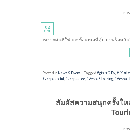
PO
02
ก.พ.
เพราะคันที่ใช่และข้อเสนอที่คุ้ม มาพร้อมกันใ
Posted in
News & Event
|
Tagged
#gts
,
#GTV
,
#LX
,
#Lx
#vespaaprint
,
#vespaaree
,
#VespaSTouring
,
#VespaT
สัมผัสความสนุกครั้งให
Touri
PO