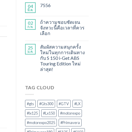
7556
04
มี.ค.
ถ้าความชอบชัดเจน
02
ก.พ.
จังหวะนี้คือเวลาที่ควร
เลือก
สัมผัสความสนุกครั้ง
25
ม.ค.
ใหม่ในทุกการเดินทาง
กับ S 150 i-Get ABS
Touring Edition ใหม่
ล่าสุด!
TAG CLOUD
#gts
#Gts300
#GTV
#LX
#lx125
#Lx150
#motorexpo
#motorexpo2025
#Primavera