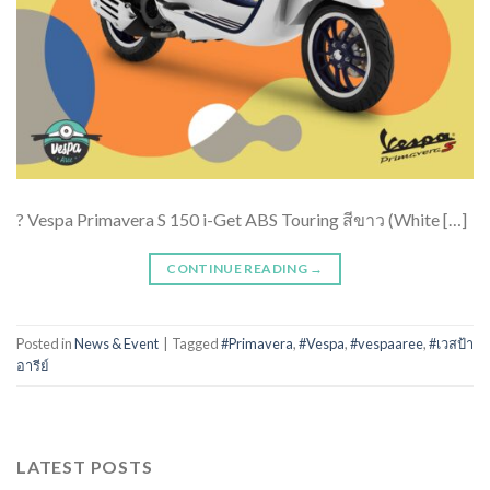
? Vespa Primavera S 150 i-Get ABS Touring สีขาว (White […]
CONTINUE READING
→
Posted in
News & Event
|
Tagged
#Primavera
,
#Vespa
,
#vespaaree
,
#เวสป้า
อารีย์
LATEST POSTS