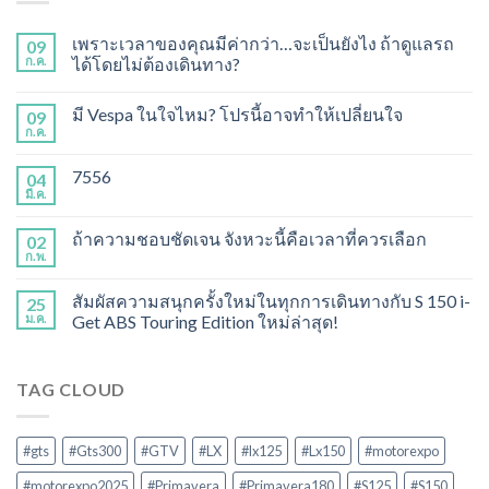
เพราะเวลาของคุณมีค่ากว่า…จะเป็นยังไง ถ้าดูแลรถ
09
ก.ค.
ได้โดยไม่ต้องเดินทาง?
มี Vespa ในใจไหม? โปรนี้อาจทำให้เปลี่ยนใจ
09
ก.ค.
7556
04
มี.ค.
ถ้าความชอบชัดเจน จังหวะนี้คือเวลาที่ควรเลือก
02
ก.พ.
สัมผัสความสนุกครั้งใหม่ในทุกการเดินทางกับ S 150 i-
25
ม.ค.
Get ABS Touring Edition ใหม่ล่าสุด!
TAG CLOUD
#gts
#Gts300
#GTV
#LX
#lx125
#Lx150
#motorexpo
#motorexpo2025
#Primavera
#Primavera180
#S125
#S150