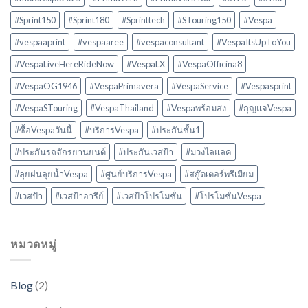
#Sprint150
#Sprint180
#Sprinttech
#STouring150
#Vespa
#vespaaprint
#vespaaree
#vespaconsultant
#VespaItsUpToYou
#VespaLiveHereRideNow
#VespaLX
#VespaOfficina8
#VespaOG1946
#VespaPrimavera
#VespaService
#Vespasprint
#VespaSTouring
#VespaThailand
#Vespaพร้อมส่ง
#กุญแจVespa
#ซื้อVespaวันนี้
#บริการVespa
#ประกันชั้น1
#ประกันรถจักรยานยนต์
#ประกันเวสป้า
#ม่วงไลแลค
#ลุยฝนลุยน้ำVespa
#ศูนย์บริการVespa
#สกู๊ตเตอร์พรีเมียม
#เวสป้า
#เวสป้าอารีย์
#เวสป้าโปรโมชั่น
#โปรโมชั่นVespa
หมวดหมู่
Blog
(2)