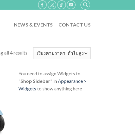
NEWS & EVENTS
CONTACT US
 all 4 results
You need to assign Widgets to
"Shop Sidebar"
in
Appearance >
Widgets
to show anything here
 to
list