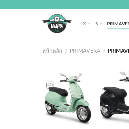
Skip
to
content
LX
S
PRIMAVE
หน้าหลัก
/
PRIMAVERA
/
PRIMAV
Add to
wishlist