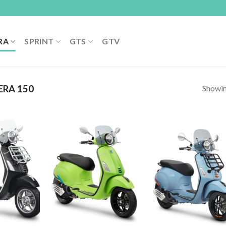
RA
SPRINT
GTS
GTV
Showing
ERA 150
Add to
Add to
Add
wishlist
wishlist
wish