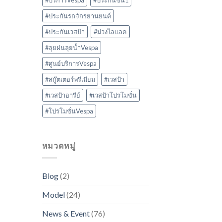
#บริการVespa
#ประกันชั้น1
#ประกันรถจักรยานยนต์
#ประกันเวสป้า
#ม่วงไลแลค
#ลุยฝนลุยน้ำVespa
#ศูนย์บริการVespa
#สกู๊ตเตอร์พรีเมียม
#เวสป้า
#เวสป้าอารีย์
#เวสป้าโปรโมชั่น
#โปรโมชั่นVespa
หมวดหมู่
Blog
(2)
Model
(24)
News & Event
(76)