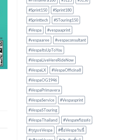
#Primavera180
#S125
#S150
#Sprint150
#Sprint180
#Sprinttech
#STouring150
#Vespa
#vespaaprint
#vespaaree
#vespaconsultant
#VespaItsUpToYou
#VespaLiveHereRideNow
#VespaLX
#VespaOfficina8
#VespaOG1946
#VespaPrimavera
#VespaService
#Vespasprint
#VespaSTouring
#VespaThailand
#Vespaพร้อมส่ง
#กุญแจVespa
#ซื้อVespaวันนี้