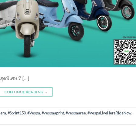
สุดพิเศษ ที […]
CONTINUE READING
→
vera
,
#Sprint150
,
#Vespa
,
#vespaaprint
,
#vespaaree
,
#VespaLiveHereRideNow
,