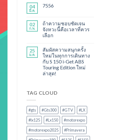
7556
04
มี.ค.
ถ้าความชอบชัดเจน
02
ก.พ.
จังหวะนี้คือเวลาที่ควร
เลือก
สัมผัสความสนุกครั้ง
25
ม.ค.
ใหม่ในทุกการเดินทาง
กับ S 150 i-Get ABS
Touring Edition ใหม่
ล่าสุด!
TAG CLOUD
#gts
#Gts300
#GTV
#LX
#lx125
#Lx150
#motorexpo
#motorexpo2025
#Primavera