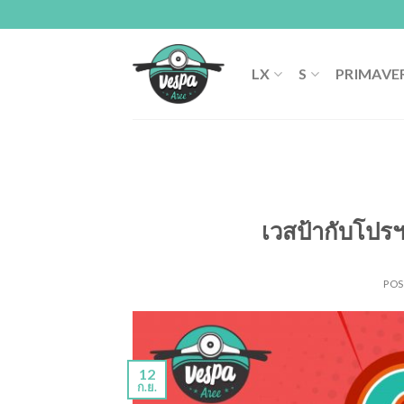
Skip
to
content
LX
S
PRIMAVE
เวสป้ากับโปรฯ
PO
12
ก.ย.