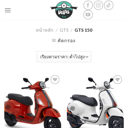
Skip
to
content
หน้าหลัก
/
GTS
/
GTS 150
คัดกรอง
Add to
Add to
wishlist
wishlist