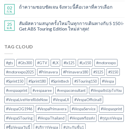
ถ้าความชอบชัดเจน จังหวะนี้คือเวลาที่ควรเลือก
02
ก.พ.
สัมผัสความสนุกครั้งใหม่ในทุกการเดินทางกับ S 150 i-
25
ม.ค.
Get ABS Touring Edition ใหม่ล่าสุด!
TAG CLOUD
#gts
#Gts300
#GTV
#LX
#lx125
#Lx150
#motorexpo
#motorexpo2025
#Primavera
#Primavera180
#S125
#S150
#Sprint150
#Sprint180
#Sprinttech
#STouring150
#Vespa
#vespaaprint
#vespaaree
#vespaconsultant
#VespaItsUpToYou
#VespaLiveHereRideNow
#VespaLX
#VespaOfficina8
#VespaOG1946
#VespaPrimavera
#VespaService
#Vespasprint
#VespaSTouring
#VespaThailand
#Vespaพร้อมส่ง
#กุญแจVespa
#ซื้อVespaวันนี้
#บริการVespa
#ประกันชั้น1