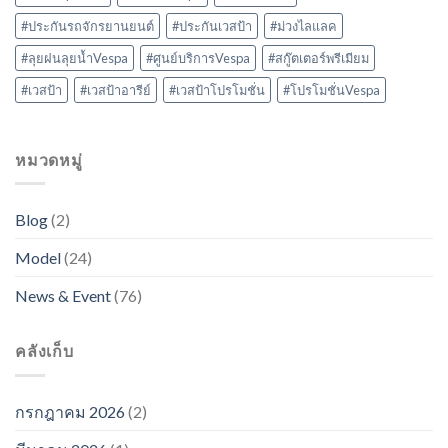
#ประกันรถจักรยานยนต์
#ประกันเวสป้า
#ม่วงไลแลค
#ลุยฝนลุยน้ำVespa
#ศูนย์บริการVespa
#สกู๊ตเตอร์พรีเมียม
#เวสป้า
#เวสป้าอารีย์
#เวสป้าโปรโมชั่น
#โปรโมชั่นVespa
หมวดหมู่
Blog
(2)
Model
(24)
News & Event
(76)
คลังเก็บ
กรกฎาคม 2026
(2)