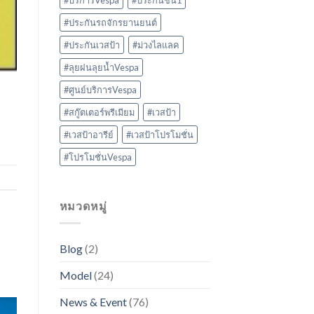
#บริการVespa
#ประกันชั้น1
#ประกันรถจักรยานยนต์
#ประกันเวสป้า
#ม่วงไลแลค
#ลุยฝนลุยน้ำVespa
#ศูนย์บริการVespa
#สกู๊ตเตอร์พรีเมียม
#เวสป้า
#เวสป้าอารีย์
#เวสป้าโปรโมชั่น
#โปรโมชั่นVespa
หมวดหมู่
Blog
(2)
Model
(24)
News & Event
(76)