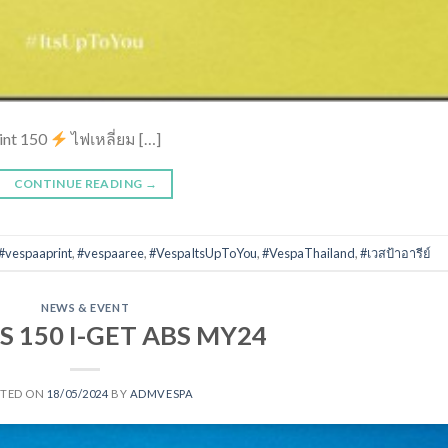
int 150
ไฟเหลี่ยม […]
CONTINUE READING
→
#vespaaprint
,
#vespaaree
,
#VespaItsUpToYou
,
#VespaThailand
,
#เวสป้าอารีย์
NEWS & EVENT
S 150 I-GET ABS MY24
STED ON
18/05/2024
BY
ADMVESPA