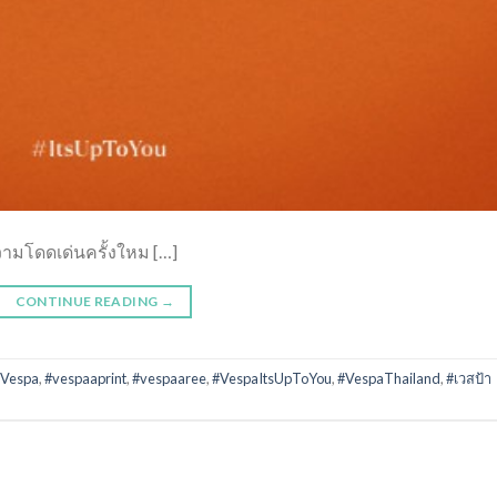
ามโดดเด่นครั้งใหม […]
CONTINUE READING
→
Vespa
,
#vespaaprint
,
#vespaaree
,
#VespaItsUpToYou
,
#VespaThailand
,
#เวสป้า