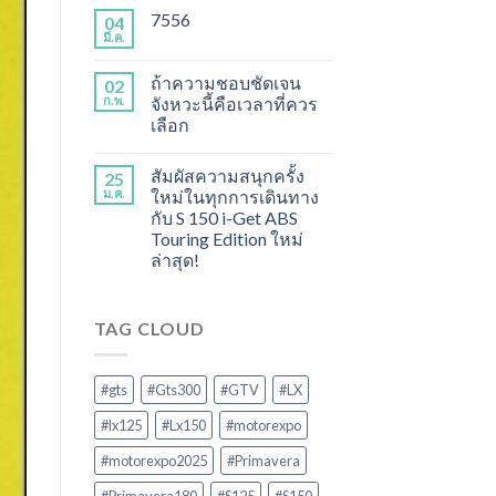
7556
04
มี.ค.
ถ้าความชอบชัดเจน
02
ก.พ.
จังหวะนี้คือเวลาที่ควร
เลือก
สัมผัสความสนุกครั้ง
25
ม.ค.
ใหม่ในทุกการเดินทาง
กับ S 150 i-Get ABS
Touring Edition ใหม่
ล่าสุด!
TAG CLOUD
#gts
#Gts300
#GTV
#LX
#lx125
#Lx150
#motorexpo
#motorexpo2025
#Primavera