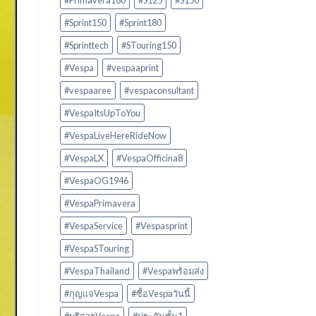
#Primavera180
#S125
#S150
#Sprint150
#Sprint180
#Sprinttech
#STouring150
#Vespa
#vespaaprint
#vespaaree
#vespaconsultant
#VespaItsUpToYou
#VespaLiveHereRideNow
#VespaLX
#VespaOfficina8
#VespaOG1946
#VespaPrimavera
#VespaService
#Vespasprint
#VespaSTouring
#VespaThailand
#Vespaพร้อมส่ง
#กุญแจVespa
#ซื้อVespaวันนี้