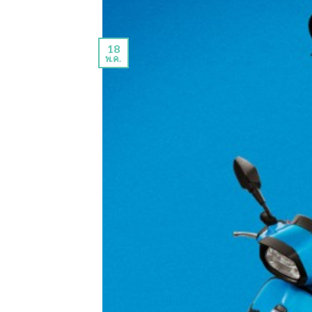
18
พ.ค.