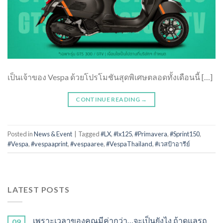
เป็นเจ้าของ Vespa ด้วยโปรโมชันสุดพิเศษตลอดทั้งเดือนนี้ […]
CONTINUE READING
→
Posted in
News & Event
|
Tagged
#LX
,
#lx125
,
#Primavera
,
#Sprint150
,
#Vespa
,
#vespaaprint
,
#vespaaree
,
#VespaThailand
,
#เวสป้าอารีย์
LATEST POSTS
เพราะเวลาของคุณมีค่ากว่า…จะเป็นยังไง ถ้าดูแลรถ
09