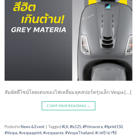
สัมผัสดีไซน์โดดเด่นของไฟเหลี่ยมลุคสปอร์ตรุ่นเล็ก Vespa […]
CONTINUE READING
→
Posted in
News & Event
|
Tagged
#LX
,
#lx125
,
#Primavera
,
#Sprint150
,
#Vespa
,
#vespaaprint
,
#vespaaree
,
#VespaThailand
,
#เวสป้าอารีย์