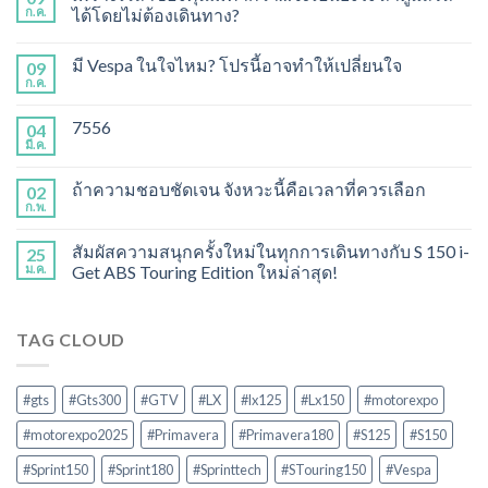
ก.ค.
ได้โดยไม่ต้องเดินทาง?
มี Vespa ในใจไหม? โปรนี้อาจทำให้เปลี่ยนใจ
09
ก.ค.
7556
04
มี.ค.
ถ้าความชอบชัดเจน จังหวะนี้คือเวลาที่ควรเลือก
02
ก.พ.
สัมผัสความสนุกครั้งใหม่ในทุกการเดินทางกับ S 150 i-
25
ม.ค.
Get ABS Touring Edition ใหม่ล่าสุด!
TAG CLOUD
#gts
#Gts300
#GTV
#LX
#lx125
#Lx150
#motorexpo
#motorexpo2025
#Primavera
#Primavera180
#S125
#S150
#Sprint150
#Sprint180
#Sprinttech
#STouring150
#Vespa