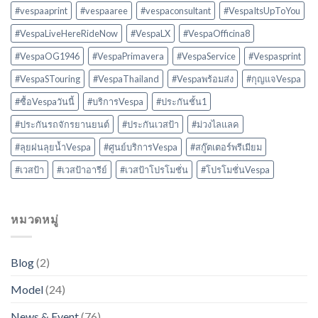
#vespaaprint
#vespaaree
#vespaconsultant
#VespaItsUpToYou
#VespaLiveHereRideNow
#VespaLX
#VespaOfficina8
#VespaOG1946
#VespaPrimavera
#VespaService
#Vespasprint
#VespaSTouring
#VespaThailand
#Vespaพร้อมส่ง
#กุญแจVespa
#ซื้อVespaวันนี้
#บริการVespa
#ประกันชั้น1
#ประกันรถจักรยานยนต์
#ประกันเวสป้า
#ม่วงไลแลค
#ลุยฝนลุยน้ำVespa
#ศูนย์บริการVespa
#สกู๊ตเตอร์พรีเมียม
#เวสป้า
#เวสป้าอารีย์
#เวสป้าโปรโมชั่น
#โปรโมชั่นVespa
หมวดหมู่
Blog
(2)
Model
(24)
News & Event
(76)