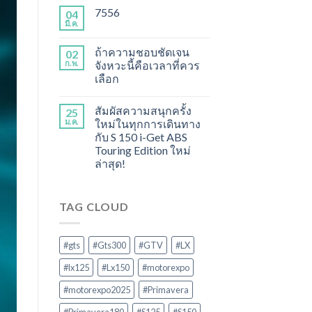
7556
04
มี.ค.
ถ้าความชอบชัดเจน
02
ก.พ.
จังหวะนี้คือเวลาที่ควร
เลือก
สัมผัสความสนุกครั้ง
25
ม.ค.
ใหม่ในทุกการเดินทาง
กับ S 150 i-Get ABS
Touring Edition ใหม่
ล่าสุด!
TAG CLOUD
#gts
#Gts300
#GTV
#LX
#lx125
#Lx150
#motorexpo
#motorexpo2025
#Primavera