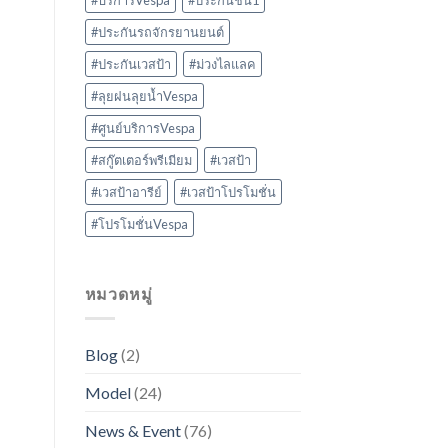
#บริการVespa
#ประกันชั้น1
#ประกันรถจักรยานยนต์
#ประกันเวสป้า
#ม่วงไลแลค
#ลุยฝนลุยน้ำVespa
#ศูนย์บริการVespa
#สกู๊ตเตอร์พรีเมียม
#เวสป้า
#เวสป้าอารีย์
#เวสป้าโปรโมชั่น
#โปรโมชั่นVespa
หมวดหมู่
Blog
(2)
Model
(24)
News & Event
(76)