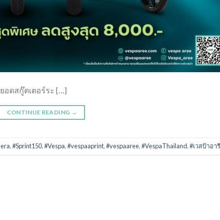
ยอดสกู๊ตเตอร์ระ […]
CONTINUE READING
→
vera
,
#Sprint150
,
#Vespa
,
#vespaaprint
,
#vespaaree
,
#VespaThailand
,
#เวสป้าอารี