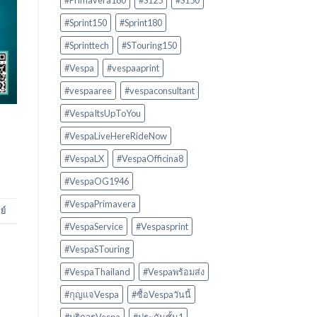
#Primavera180
#S125
#S150
#Sprint150
#Sprint180
#Sprinttech
#STouring150
#Vespa
#vespaaprint
#vespaaree
#vespaconsultant
#VespaItsUpToYou
#VespaLiveHereRideNow
#VespaLX
#VespaOfficina8
#VespaOG1946
#VespaPrimavera
ย์
#VespaService
#Vespasprint
#VespaSTouring
#VespaThailand
#Vespaพร้อมส่ง
#กุญแจVespa
#ซื้อVespaวันนี้