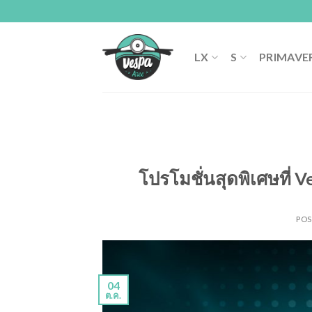
Skip
to
content
LX
S
PRIMAVE
โปรโมชั่นสุดพิเศษที่ 
PO
04
ต.ค.