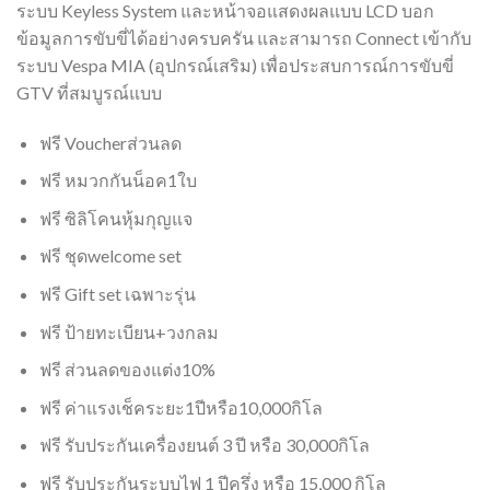
ระบบ Keyless System และหน้าจอแสดงผลแบบ LCD บอก
ข้อมูลการขับขี่ได้อย่างครบครัน และสามารถ Connect เข้ากับ
ระบบ Vespa MIA (อุปกรณ์เสริม) เพื่อประสบการณ์การขับขี่
GTV ที่สมบูรณ์แบบ
​ฟรี​ Voucher​ส่วนลด
ฟรี หมวกกันน็อค1ใบ
ฟรี ซิลิโคน​หุ้มกุญแจ
ฟรี ชุดwelcome set
ฟรี​ ​Gift​ set​ เฉพาะรุ่น
ฟรี ป้ายทะเบียน+วงกลม
ฟรี​ ส่วนลดของแต่ง10%​
ฟรี​ ค่าแรงเช็คระยะ1ปีหรือ10,000​กิโล​
ฟรี รับประกันเครื่องยนต์ 3 ปี หรือ 30,000กิโล
ฟรี รับประกันระบบไฟ 1 ปีครึ่ง หรือ 15,000 กิโล