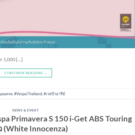
r 1,000 […]
CONTINUE READING
→
spaaree
,
#VespaThailand
,
#เวสป้าอารีย์
NEWS & EVENT
espa Primavera S 150 i-Get ABS Touring
ว (White Innocenza)