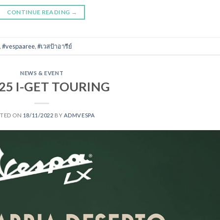
CONTINUE READING
→
,
#vespaaree
,
#เวสป้าอารีย์
NEWS & EVENT
125 I-GET TOURING
STED ON
18/11/2022
BY
ADMVESPA