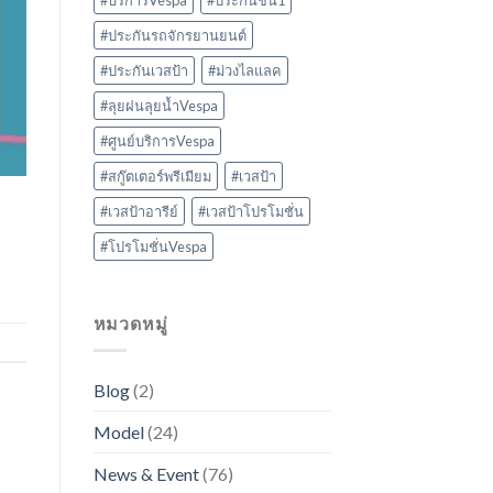
#บริการVespa
#ประกันชั้น1
#ประกันรถจักรยานยนต์
#ประกันเวสป้า
#ม่วงไลแลค
#ลุยฝนลุยน้ำVespa
#ศูนย์บริการVespa
#สกู๊ตเตอร์พรีเมียม
#เวสป้า
#เวสป้าอารีย์
#เวสป้าโปรโมชั่น
#โปรโมชั่นVespa
หมวดหมู่
Blog
(2)
Model
(24)
News & Event
(76)