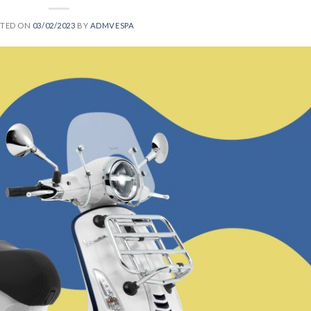
STED ON
03/02/2023
BY
ADMVESPA