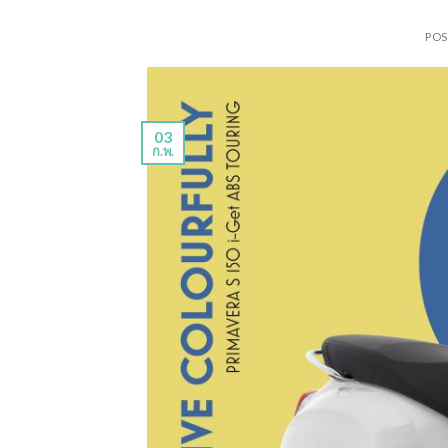
PO
03
ก.พ.