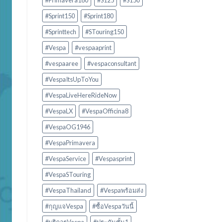
#Primavera180
#S125
#S150
#Sprint150
#Sprint180
#Sprinttech
#STouring150
#Vespa
#vespaaprint
#vespaaree
#vespaconsultant
#VespaItsUpToYou
#VespaLiveHereRideNow
#VespaLX
#VespaOfficina8
#VespaOG1946
#VespaPrimavera
#VespaService
#Vespasprint
#VespaSTouring
#VespaThailand
#Vespaพร้อมส่ง
#กุญแจVespa
#ซื้อVespaวันนี้