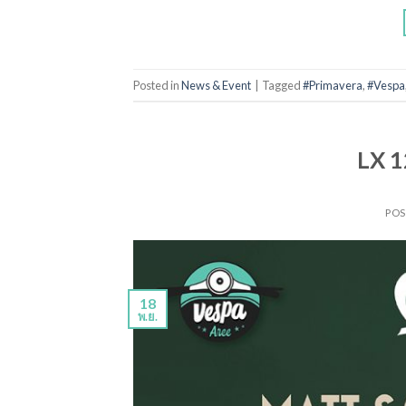
Posted in
News & Event
|
Tagged
#Primavera
,
#Vespa
LX 
PO
18
พ.ย.