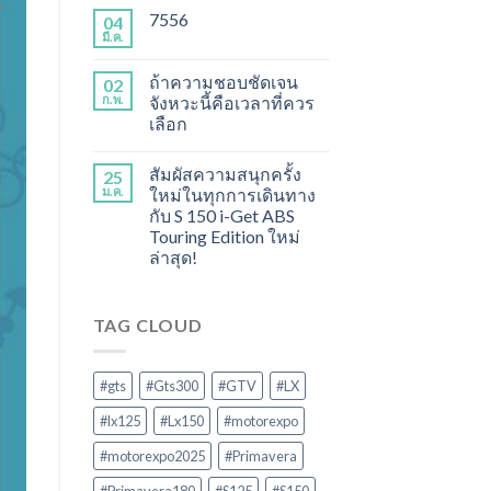
7556
04
มี.ค.
ถ้าความชอบชัดเจน
02
ก.พ.
จังหวะนี้คือเวลาที่ควร
เลือก
สัมผัสความสนุกครั้ง
25
ม.ค.
ใหม่ในทุกการเดินทาง
กับ S 150 i-Get ABS
Touring Edition ใหม่
ล่าสุด!
TAG CLOUD
#gts
#Gts300
#GTV
#LX
#lx125
#Lx150
#motorexpo
#motorexpo2025
#Primavera