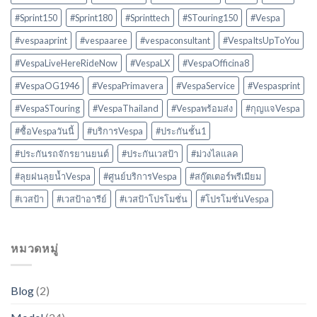
#Sprint150
#Sprint180
#Sprinttech
#STouring150
#Vespa
#vespaaprint
#vespaaree
#vespaconsultant
#VespaItsUpToYou
#VespaLiveHereRideNow
#VespaLX
#VespaOfficina8
#VespaOG1946
#VespaPrimavera
#VespaService
#Vespasprint
#VespaSTouring
#VespaThailand
#Vespaพร้อมส่ง
#กุญแจVespa
#ซื้อVespaวันนี้
#บริการVespa
#ประกันชั้น1
#ประกันรถจักรยานยนต์
#ประกันเวสป้า
#ม่วงไลแลค
#ลุยฝนลุยน้ำVespa
#ศูนย์บริการVespa
#สกู๊ตเตอร์พรีเมียม
#เวสป้า
#เวสป้าอารีย์
#เวสป้าโปรโมชั่น
#โปรโมชั่นVespa
หมวดหมู่
Blog
(2)