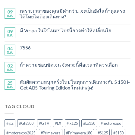
เพราะเวลาของคุณมีค่ากว่า…จะเป็นยังไง ถ้าดูแลรถ
09
ก.ค.
ได้โดยไม่ต้องเดินทาง?
มี Vespa ในใจไหม? โปรนี้อาจทำให้เปลี่ยนใจ
09
ก.ค.
7556
04
มี.ค.
ถ้าความชอบชัดเจน จังหวะนี้คือเวลาที่ควรเลือก
02
ก.พ.
สัมผัสความสนุกครั้งใหม่ในทุกการเดินทางกับ S 150 i-
25
ม.ค.
Get ABS Touring Edition ใหม่ล่าสุด!
TAG CLOUD
#gts
#Gts300
#GTV
#LX
#lx125
#Lx150
#motorexpo
#motorexpo2025
#Primavera
#Primavera180
#S125
#S150