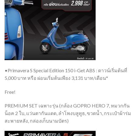
•Primavera S Special Edition 150 i-Get ABS : ดาวน์เริ่มต้นที่
5,000 บาท หรือ ผ่อนเริ่มต้นเพียง 3,131 บาท/เดือน*
Free!
PREMIUM SET เฉพาะรุ่น (กล้อง GOPRO HERO 7, หมวกกัน
น็อค 2 ใบ, แว่นตากันแดด, ลำโพงบลูทูธ, ขวดน้ำ, กระเป๋าผ้าร่ม
สะพายหลัง, กล่องเก็บนามบัตร)