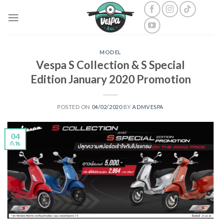
Skip
to
content
MODEL
Vespa S Collection & S Special
Edition January 2020 Promotion
POSTED ON
04/02/2020
BY
ADMVESPA
04
ก.พ.