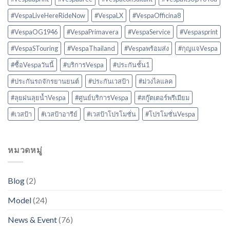
#VespaLiveHereRideNow
#VespaLX
#VespaOfficina8
#VespaOG1946
#VespaPrimavera
#VespaService
#Vespasprint
#VespaSTouring
#VespaThailand
#Vespaพร้อมส่ง
#กุญแจVespa
#ซื้อVespaวันนี้
#บริการVespa
#ประกันชั้น1
#ประกันรถจักรยานยนต์
#ประกันเวสป้า
#ม่วงไลแลค
#ลุยฝนลุยน้ำVespa
#ศูนย์บริการVespa
#สกู๊ตเตอร์พรีเมียม
#เวสป้า
#เวสป้าอารีย์
#เวสป้าโปรโมชั่น
#โปรโมชั่นVespa
หมวดหมู่
Blog
(2)
Model
(24)
News & Event
(76)