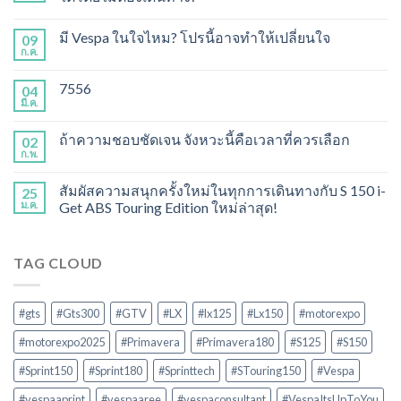
มี Vespa ในใจไหม? โปรนี้อาจทำให้เปลี่ยนใจ
09
ก.ค.
7556
04
มี.ค.
ถ้าความชอบชัดเจน จังหวะนี้คือเวลาที่ควรเลือก
02
ก.พ.
สัมผัสความสนุกครั้งใหม่ในทุกการเดินทางกับ S 150 i-
25
ม.ค.
Get ABS Touring Edition ใหม่ล่าสุด!
TAG CLOUD
#gts
#Gts300
#GTV
#LX
#lx125
#Lx150
#motorexpo
#motorexpo2025
#Primavera
#Primavera180
#S125
#S150
#Sprint150
#Sprint180
#Sprinttech
#STouring150
#Vespa
#vespaaprint
#vespaaree
#vespaconsultant
#VespaItsUpToYou