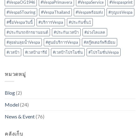
#VespaOG1946
#VespaPrimavera
#VespaService
#Vespasprint
#VespaSTouring
#VespaThailand
#Vespaพร้อมส่ง
#กุญแจVespa
#ซื้อVespaวันนี้
#บริการVespa
#ประกันชั้น1
#ประกันรถจักรยานยนต์
#ประกันเวสป้า
#ม่วงไลแลค
#ลุยฝนลุยน้ำVespa
#ศูนย์บริการVespa
#สกู๊ตเตอร์พรีเมียม
#เวสป้า
#เวสป้าอารีย์
#เวสป้าโปรโมชั่น
#โปรโมชั่นVespa
หมวดหมู่
Blog
(2)
Model
(24)
News & Event
(76)
คลังเก็บ