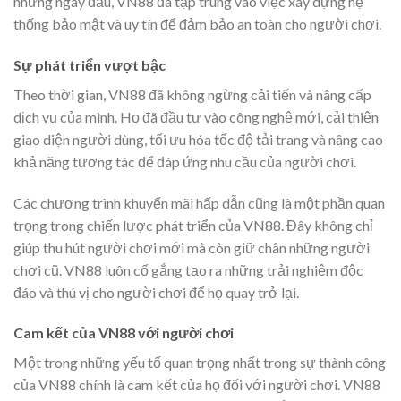
những ngày đầu, VN88 đã tập trung vào việc xây dựng hệ
thống bảo mật và uy tín để đảm bảo an toàn cho người chơi.
Sự phát triển vượt bậc
Theo thời gian, VN88 đã không ngừng cải tiến và nâng cấp
dịch vụ của mình. Họ đã đầu tư vào công nghệ mới, cải thiện
giao diện người dùng, tối ưu hóa tốc độ tải trang và nâng cao
khả năng tương tác để đáp ứng nhu cầu của người chơi.
Các chương trình khuyến mãi hấp dẫn cũng là một phần quan
trọng trong chiến lược phát triển của VN88. Đây không chỉ
giúp thu hút người chơi mới mà còn giữ chân những người
chơi cũ. VN88 luôn cố gắng tạo ra những trải nghiệm độc
đáo và thú vị cho người chơi để họ quay trở lại.
Cam kết của VN88 với người chơi
Một trong những yếu tố quan trọng nhất trong sự thành công
của VN88 chính là cam kết của họ đối với người chơi. VN88