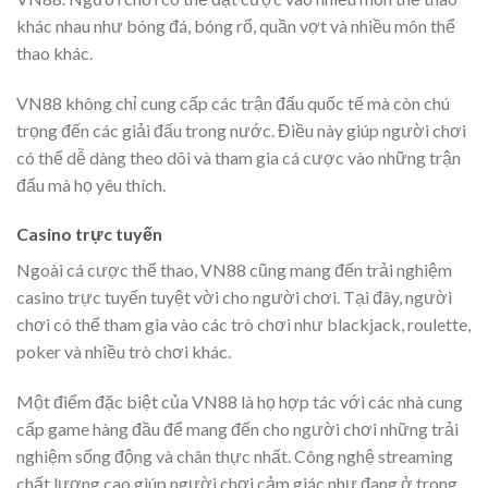
khác nhau như bóng đá, bóng rổ, quần vợt và nhiều môn thể
thao khác.
VN88 không chỉ cung cấp các trận đấu quốc tế mà còn chú
trọng đến các giải đấu trong nước. Điều này giúp người chơi
có thể dễ dàng theo dõi và tham gia cá cược vào những trận
đấu mà họ yêu thích.
Casino trực tuyến
Ngoài cá cược thể thao, VN88 cũng mang đến trải nghiệm
casino trực tuyến tuyệt vời cho người chơi. Tại đây, người
chơi có thể tham gia vào các trò chơi như blackjack, roulette,
poker và nhiều trò chơi khác.
Một điểm đặc biệt của VN88 là họ hợp tác với các nhà cung
cấp game hàng đầu để mang đến cho người chơi những trải
nghiệm sống động và chân thực nhất. Công nghệ streaming
chất lượng cao giúp người chơi cảm giác như đang ở trong