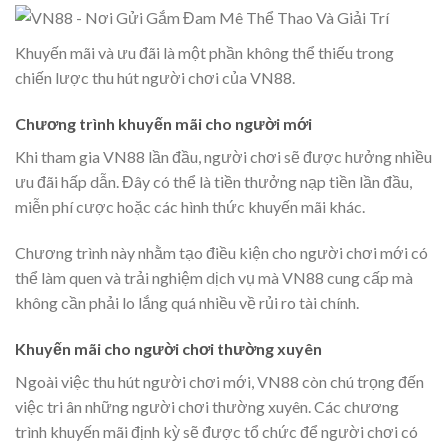
Khuyến mãi và ưu đãi là một phần không thể thiếu trong
chiến lược thu hút người chơi của VN88.
Chương trình khuyến mãi cho người mới
Khi tham gia VN88 lần đầu, người chơi sẽ được hưởng nhiều
ưu đãi hấp dẫn. Đây có thể là tiền thưởng nạp tiền lần đầu,
miễn phí cược hoặc các hình thức khuyến mãi khác.
Chương trình này nhằm tạo điều kiện cho người chơi mới có
thể làm quen và trải nghiệm dịch vụ mà VN88 cung cấp mà
không cần phải lo lắng quá nhiều về rủi ro tài chính.
Khuyến mãi cho người chơi thường xuyên
Ngoài việc thu hút người chơi mới, VN88 còn chú trọng đến
việc tri ân những người chơi thường xuyên. Các chương
trình khuyến mãi định kỳ sẽ được tổ chức để người chơi có