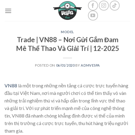
Skip
to
content
MODEL
Trade | VN88 – Nơi Gửi Gắm Đam
Mê Thể Thao Và Giải Trí | 12-2025
POSTED ON
06/01/2020
BY
ADMVESPA
VN88
là một trong những nền tảng cá cược trực tuyến hàng
đầu tại Việt Nam, nơi mà người chơi có thể tìm thấy vô vàn
những trải nghiệm thú vị và hấp dẫn trong lĩnh vực thể thao
và giải trí. Với sự phát triển mạnh mẽ của công nghệ thông
tin, VN88 đã nhanh chóng khẳng định được vị thế của mình
trên thị trường cá cược trực tuyến, thu hút hàng triệu người
tham gia.