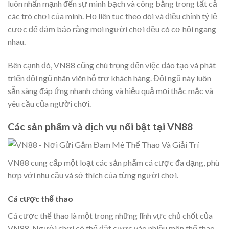
luôn nhấn mạnh đến sự minh bạch và công bằng trong tất cả
các trò chơi của mình. Họ liên tục theo dõi và điều chỉnh tỷ lệ
cược để đảm bảo rằng mọi người chơi đều có cơ hội ngang
nhau.
Bên cạnh đó, VN88 cũng chú trọng đến việc đào tạo và phát
triển đội ngũ nhân viên hỗ trợ khách hàng. Đội ngũ này luôn
sẵn sàng đáp ứng nhanh chóng và hiệu quả mọi thắc mắc và
yêu cầu của người chơi.
Các sản phẩm và dịch vụ nổi bật tại VN88
VN88 cung cấp một loạt các sản phẩm cá cược đa dạng, phù
hợp với nhu cầu và sở thích của từng người chơi.
Cá cược thể thao
Cá cược thể thao là một trong những lĩnh vực chủ chốt của
VN88. Người chơi có thể đặt cược vào nhiều môn thể thao