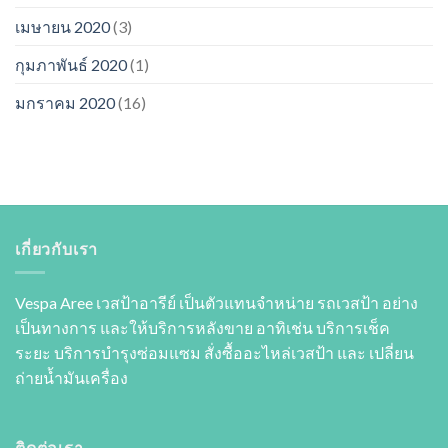
เมษายน 2020
(3)
กุมภาพันธ์ 2020
(1)
มกราคม 2020
(16)
เกี่ยวกับเรา
Vespa Aree เวสป้าอารีย์ เป็นตัวแทนจำหน่าย รถเวสป้า อย่าง
เป็นทางการ และให้บริการหลังขาย อาทิเช่น บริการเช็ค
ระยะ บริการบำรุงซ่อมแซม สั่งซื้ออะไหล่เวสป้า และ เปลี่ยน
ถ่ายนํ้ามันเครื่อง
ติดต่อเรา