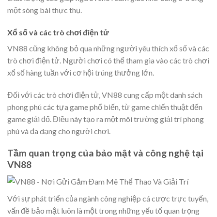
một sòng bài thực thụ.
Xổ số và các trò chơi điện tử
VN88 cũng không bỏ qua những người yêu thích xổ số và các
trò chơi điện tử. Người chơi có thể tham gia vào các trò chơi
xổ số hàng tuần với cơ hội trúng thưởng lớn.
Đối với các trò chơi điện tử, VN88 cung cấp một danh sách
phong phú các tựa game phổ biến, từ game chiến thuật đến
game giải đố. Điều này tạo ra một môi trường giải trí phong
phú và đa dạng cho người chơi.
Tầm quan trọng của bảo mật và công nghệ tại
VN88
Với sự phát triển của ngành công nghiệp cá cược trực tuyến,
vấn đề bảo mật luôn là một trong những yếu tố quan trọng