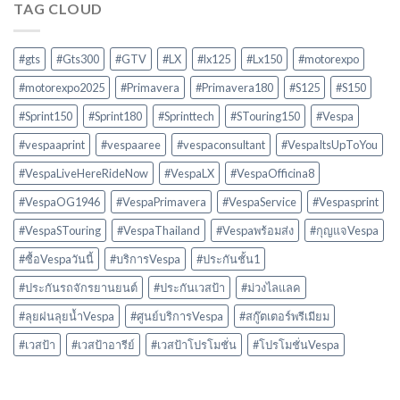
TAG CLOUD
#gts
#Gts300
#GTV
#LX
#lx125
#Lx150
#motorexpo
#motorexpo2025
#Primavera
#Primavera180
#S125
#S150
#Sprint150
#Sprint180
#Sprinttech
#STouring150
#Vespa
#vespaaprint
#vespaaree
#vespaconsultant
#VespaItsUpToYou
#VespaLiveHereRideNow
#VespaLX
#VespaOfficina8
#VespaOG1946
#VespaPrimavera
#VespaService
#Vespasprint
#VespaSTouring
#VespaThailand
#Vespaพร้อมส่ง
#กุญแจVespa
#ซื้อVespaวันนี้
#บริการVespa
#ประกันชั้น1
#ประกันรถจักรยานยนต์
#ประกันเวสป้า
#ม่วงไลแลค
#ลุยฝนลุยน้ำVespa
#ศูนย์บริการVespa
#สกู๊ตเตอร์พรีเมียม
#เวสป้า
#เวสป้าอารีย์
#เวสป้าโปรโมชั่น
#โปรโมชั่นVespa