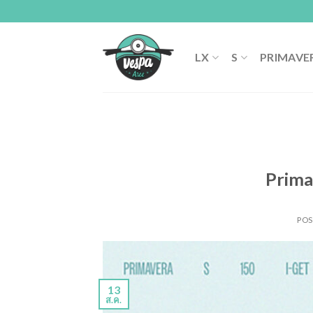
Skip
to
content
LX
S
PRIMAVE
Prima
PO
13
ส.ค.