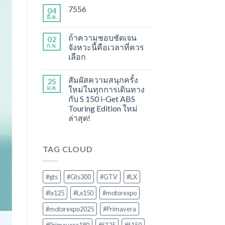
7556
04
มี.ค.
ถ้าความชอบชัดเจน
02
ก.พ.
จังหวะนี้คือเวลาที่ควร
เลือก
สัมผัสความสนุกครั้ง
25
ม.ค.
ใหม่ในทุกการเดินทาง
กับ S 150 i-Get ABS
Touring Edition ใหม่
ล่าสุด!
TAG CLOUD
#gts
#Gts300
#GTV
#LX
#lx125
#Lx150
#motorexpo
#motorexpo2025
#Primavera