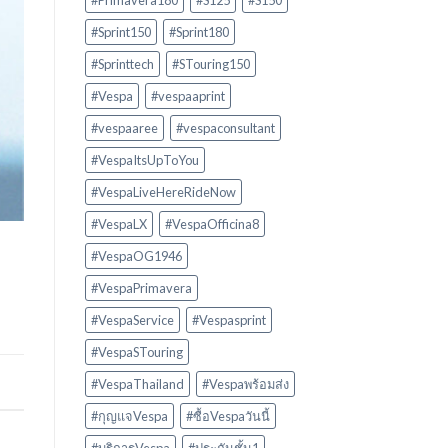
#Primavera180
#S125
#S150
#Sprint150
#Sprint180
#Sprinttech
#STouring150
#Vespa
#vespaaprint
#vespaaree
#vespaconsultant
#VespaItsUpToYou
#VespaLiveHereRideNow
#VespaLX
#VespaOfficina8
#VespaOG1946
#VespaPrimavera
#VespaService
#Vespasprint
#VespaSTouring
#VespaThailand
#Vespaพร้อมส่ง
#กุญแจVespa
#ซื้อVespaวันนี้