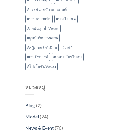
#บริการVespa
#ประกันชั้น1
#ประกันรถจักรยานยนต์
#ประกันเวสป้า
#ม่วงไลแลค
#ลุยฝนลุยน้ำVespa
#ศูนย์บริการVespa
#สกู๊ตเตอร์พรีเมียม
#เวสป้า
#เวสป้าอารีย์
#เวสป้าโปรโมชั่น
#โปรโมชั่นVespa
หมวดหมู่
Blog
(2)
Model
(24)
News & Event
(76)