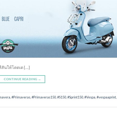
สีสันให้โดดเด […]
CONTINUE READING
→
mavera
,
#Primaveras
,
#Primaveras150
,
#S150
,
#Sprint150
,
#Vespa
,
#vespaaprint
,