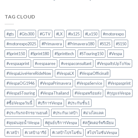
TAG CLOUD
#gts
#Gts300
#GTV
#LX
#lx125
#Lx150
#motorexpo
#motorexpo2025
#Primavera
#Primavera180
#S125
#S150
#Sprint150
#Sprint180
#Sprinttech
#STouring150
#Vespa
#vespaaprint
#vespaaree
#vespaconsultant
#VespaItsUpToYou
#VespaLiveHereRideNow
#VespaLX
#VespaOfficina8
#VespaOG1946
#VespaPrimavera
#VespaService
#Vespasprint
#VespaSTouring
#VespaThailand
#Vespaพร้อมส่ง
#กุญแจVespa
#ซื้อVespaวันนี้
#บริการVespa
#ประกันชั้น1
#ประกันรถจักรยานยนต์
#ประกันเวสป้า
#ม่วงไลแลค
#ลุยฝนลุยน้ำVespa
#ศูนย์บริการVespa
#สกู๊ตเตอร์พรีเมียม
#เวสป้า
#เวสป้าอารีย์
#เวสป้าโปรโมชั่น
#โปรโมชั่นVespa