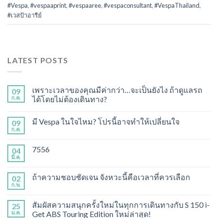
#Vespa
,
#vespaaprint
,
#vespaaree
,
#vespaconsultant
,
#VespaThailand
,
#เวสป้าอารีย์
LATEST POSTS
เพราะเวลาของคุณมีค่ากว่า…จะเป็นยังไง ถ้าดูแลรถ
09
ก.ค.
ได้โดยไม่ต้องเดินทาง?
มี Vespa ในใจไหม? โปรนี้อาจทำให้เปลี่ยนใจ
09
ก.ค.
7556
04
มี.ค.
ถ้าความชอบชัดเจน จังหวะนี้คือเวลาที่ควรเลือก
02
ก.พ.
สัมผัสความสนุกครั้งใหม่ในทุกการเดินทางกับ S 150 i-
25
ม.ค.
Get ABS Touring Edition ใหม่ล่าสุด!