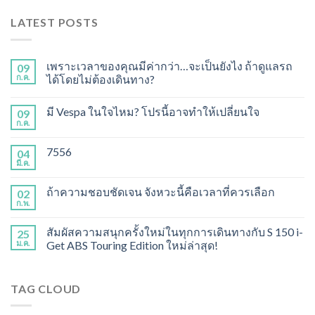
LATEST POSTS
เพราะเวลาของคุณมีค่ากว่า…จะเป็นยังไง ถ้าดูแลรถ
09
ก.ค.
ได้โดยไม่ต้องเดินทาง?
มี Vespa ในใจไหม? โปรนี้อาจทำให้เปลี่ยนใจ
09
ก.ค.
7556
04
มี.ค.
ถ้าความชอบชัดเจน จังหวะนี้คือเวลาที่ควรเลือก
02
ก.พ.
สัมผัสความสนุกครั้งใหม่ในทุกการเดินทางกับ S 150 i-
25
ม.ค.
Get ABS Touring Edition ใหม่ล่าสุด!
TAG CLOUD