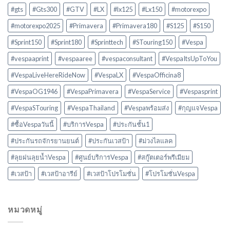
#gts
#Gts300
#GTV
#LX
#lx125
#Lx150
#motorexpo
#motorexpo2025
#Primavera
#Primavera180
#S125
#S150
#Sprint150
#Sprint180
#Sprinttech
#STouring150
#Vespa
#vespaaprint
#vespaaree
#vespaconsultant
#VespaItsUpToYou
#VespaLiveHereRideNow
#VespaLX
#VespaOfficina8
#VespaOG1946
#VespaPrimavera
#VespaService
#Vespasprint
#VespaSTouring
#VespaThailand
#Vespaพร้อมส่ง
#กุญแจVespa
#ซื้อVespaวันนี้
#บริการVespa
#ประกันชั้น1
#ประกันรถจักรยานยนต์
#ประกันเวสป้า
#ม่วงไลแลค
#ลุยฝนลุยน้ำVespa
#ศูนย์บริการVespa
#สกู๊ตเตอร์พรีเมียม
#เวสป้า
#เวสป้าอารีย์
#เวสป้าโปรโมชั่น
#โปรโมชั่นVespa
หมวดหมู่