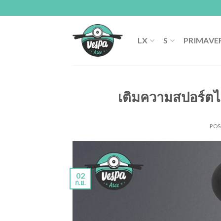
Skip
to
content
LX
S
PRIMAVE
เติมความสปอร์ตไป
PO
02
ก.ย.