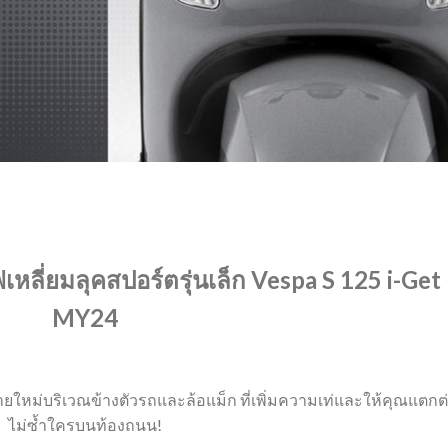
หลี่ยมลุคสปอร์ตรุ่นเล็ก Vespa S 125 i-Get
MY24
ายใหม่บริเวณข้างตัวรถและล้อแม็ก ที่เพิ่มความเท่และให้คุณแตกต
ไม่ซ้ำใครบนท้องถนน!