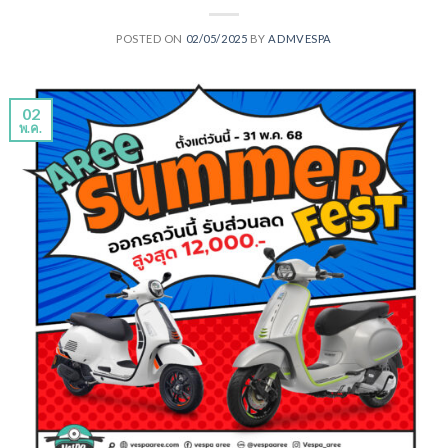
POSTED ON
02/05/2025
BY
ADMVESPA
02
พ.ค.