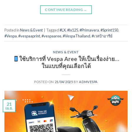
CONTINUE READING
→
Posted in
News & Event
|
Tagged
#LX
,
#lx125
,
#Primavera
,
#Sprint150
,
#Vespa
,
#vespaaprint
,
#vespaaree
,
#VespaThailand
,
#เวสป้าอารีย์
NEWS & EVENT
ใช้บริการที่ Vespa Aree ให้เป็นเรื่องง่าย…
ในแบบที่คุณเลือกได้
POSTED ON
21/04/2025
BY
ADMVESPA
21
เม.ย.