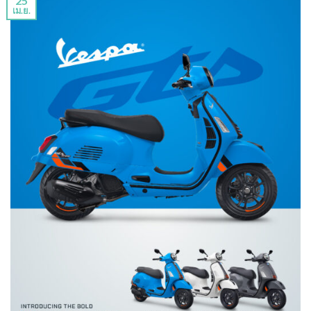
25
เม.ย.