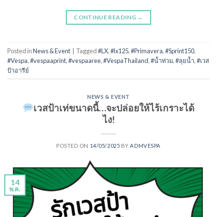
CONTINUE READING
→
Posted in
News & Event
|
Tagged
#LX
,
#lx125
,
#Primavera
,
#Sprint150
,
#Vespa
,
#vespaaprint
,
#vespaaree
,
#VespaThailand
,
#น้ำท่วม
,
#ลุยน้ำ
,
#เวส
ป้าอารีย์
NEWS & EVENT
เวสป้าเท่ขนาดนี้…จะปล่อยให้ไร้เกราะได้
ไง!
POSTED ON
14/05/2025
BY
ADMVESPA
14
พ.ค.