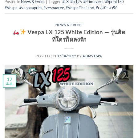
Posted in
News & Event
|
Tagged
#LX
,
#lx125
,
#Primavera
,
#Sprint150
,
#Vespa
,
#vespaaprint
,
#vespaaree
,
#VespaThailand
,
#เวสป้าอารีย์
NEWS & EVENT
Vespa LX 125 White Edition — รุ่นฮิต
ที่ใครก็หลงรัก
POSTED ON
17/04/2025
BY
ADMVESPA
17
เม.ย.