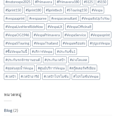
#motorexpo2025
#Primavera
#Primavera180
#S125
#S150
#Sprint150
#Sprint180
#Sprinttech
#STouring150
#Vespa
#vespaaprint
#vespaaree
#vespaconsultant
#VespaItsUpToYou
#VespaLiveHereRideNow
#VespaLX
#VespaOfficina8
#VespaOG1946
#VespaPrimavera
#VespaService
#Vespasprint
#VespaSTouring
#VespaThailand
#Vespaพร้อมส่ง
#กุญแจVespa
#ซื้อVespaวันนี้
#บริการVespa
#ประกันชั้น1
#ประกันรถจักรยานยนต์
#ประกันเวสป้า
#ม่วงไลแลค
#ลุยฝนลุยน้ำVespa
#ศูนย์บริการVespa
#สกู๊ตเตอร์พรีเมียม
#เวสป้า
#เวสป้าอารีย์
#เวสป้าโปรโมชั่น
#โปรโมชั่นVespa
หมวดหมู่
Blog
(2)