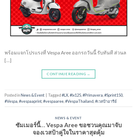
พร้อมแจกโปรแรงที่ Vespa Aree ออกรถวันนี้ รับทันที ส่วนล
[…]
CONTINUE READING
→
Posted in
News & Event
|
Tagged
#LX
,
#lx125
,
#Primavera
,
#Sprint150
,
#Vespa
,
#vespaaprint
,
#vespaaree
,
#VespaThailand
,
#เวสป้าอารีย์
NEWS & EVENT
ซัมเมอร์นี้… Vespa Aree ขอชวนคุณมาจับ
จองเวสป้าคู่ใจในราคาสุดคุ้ม