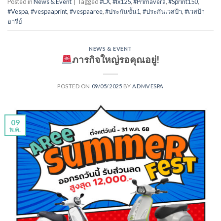
Posted in
News & Event
|
Tagged
#LX
,
#lx125
,
#Primavera
,
#Sprint150
,
#Vespa
,
#vespaaprint
,
#vespaaree
,
#ประกันชั้น1
,
#ประกันเวสป้า
,
#เวสป้า
อารีย์
NEWS & EVENT
ภารกิจใหญ่รอคุณอยู่!
POSTED ON
09/05/2025
BY
ADMVESPA
09
พ.ค.