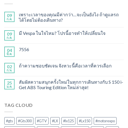
เพราะเวลาของคุณมีค่ากว่า…จะเป็นยังไง ถ้าดูแลรถ
09
ก.ค.
ได้โดยไม่ต้องเดินทาง?
มี Vespa ในใจไหม? โปรนี้อาจทำให้เปลี่ยนใจ
09
ก.ค.
7556
04
มี.ค.
ถ้าความชอบชัดเจน จังหวะนี้คือเวลาที่ควรเลือก
02
ก.พ.
สัมผัสความสนุกครั้งใหม่ในทุกการเดินทางกับ S 150 i-
25
ม.ค.
Get ABS Touring Edition ใหม่ล่าสุด!
TAG CLOUD
#gts
#Gts300
#GTV
#LX
#lx125
#Lx150
#motorexpo