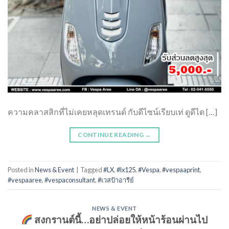
ความคลาสสิกที่ไม่เคยหลุดเทรนด์ กับดีไซน์เรียบเท่ ดูดีได […]
CONTINUE READING
→
Posted in
News & Event
|
Tagged
#LX
,
#lx125
,
#Vespa
,
#vespaaprint
,
#vespaaree
,
#vespaconsultant
,
#เวสป้าอารีย์
NEWS & EVENT
สงกรานต์นี้…อย่าปล่อยให้หน้าร้อนผ่านไป