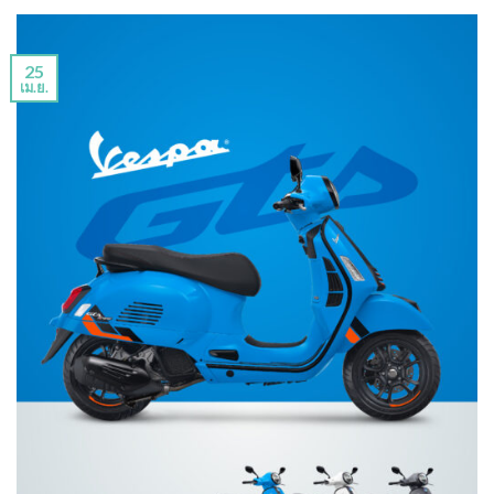
25
เม.ย.