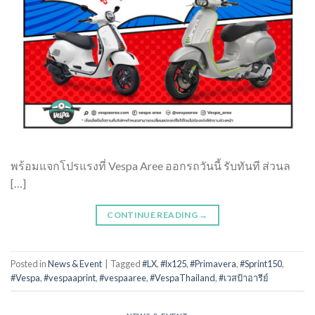
พร้อมแจกโปรแรงที่ Vespa Aree ออกรถวันนี้ รับทันที ส่วนล
[…]
CONTINUE READING
→
Posted in
News & Event
|
Tagged
#LX
,
#lx125
,
#Primavera
,
#Sprint150
,
#Vespa
,
#vespaaprint
,
#vespaaree
,
#VespaThailand
,
#เวสป้าอารีย์