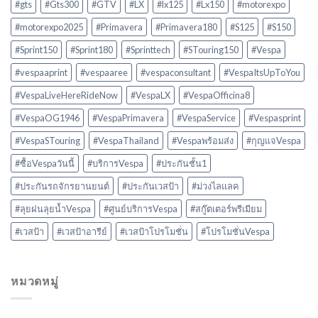
#gts
#Gts300
#GTV
#LX
#lx125
#Lx150
#motorexpo
#motorexpo2025
#Primavera
#Primavera180
#S125
#S150
#Sprint150
#Sprint180
#Sprinttech
#STouring150
#Vespa
#vespaaprint
#vespaaree
#vespaconsultant
#VespaItsUpToYou
#VespaLiveHereRideNow
#VespaLX
#VespaOfficina8
#VespaOG1946
#VespaPrimavera
#VespaService
#Vespasprint
#VespaSTouring
#VespaThailand
#Vespaพร้อมส่ง
#กุญแจVespa
#ซื้อVespaวันนี้
#บริการVespa
#ประกันชั้น1
#ประกันรถจักรยานยนต์
#ประกันเวสป้า
#ม่วงไลแลค
#ลุยฝนลุยน้ำVespa
#ศูนย์บริการVespa
#สกู๊ตเตอร์พรีเมียม
#เวสป้า
#เวสป้าอารีย์
#เวสป้าโปรโมชั่น
#โปรโมชั่นVespa
หมวดหมู่