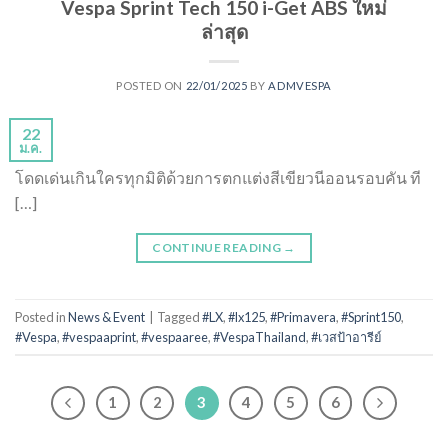
Vespa Sprint Tech 150 i-Get ABS ใหม่
ล่าสุด
POSTED ON
22/01/2025
BY
ADMVESPA
22
ม.ค.
โดดเด่นเกินใครทุกมิติด้วยการตกแต่งสีเขียวนีออนรอบคัน ที
[…]
CONTINUE READING
→
Posted in
News & Event
|
Tagged
#LX
,
#lx125
,
#Primavera
,
#Sprint150
,
#Vespa
,
#vespaaprint
,
#vespaaree
,
#VespaThailand
,
#เวสป้าอารีย์
1
2
3
4
5
6