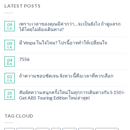
LATEST POSTS
เพราะเวลาของคุณมีค่ากว่า…จะเป็นยังไง ถ้าดูแลรถ
09
ก.ค.
ได้โดยไม่ต้องเดินทาง?
มี Vespa ในใจไหม? โปรนี้อาจทำให้เปลี่ยนใจ
09
ก.ค.
7556
04
มี.ค.
ถ้าความชอบชัดเจน จังหวะนี้คือเวลาที่ควรเลือก
02
ก.พ.
สัมผัสความสนุกครั้งใหม่ในทุกการเดินทางกับ S 150 i-
25
ม.ค.
Get ABS Touring Edition ใหม่ล่าสุด!
TAG CLOUD