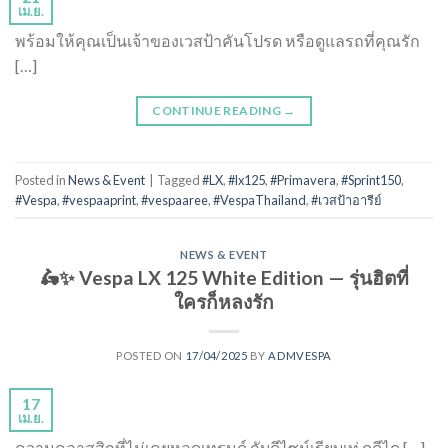
เม.ย.
พร้อมให้คุณเป็นเจ้าของเวสป้าคันโปรด หรือดูแลรถที่คุณรัก
[…]
CONTINUE READING
→
Posted in
News & Event
|
Tagged
#LX
,
#lx125
,
#Primavera
,
#Sprint150
,
#Vespa
,
#vespaaprint
,
#vespaaree
,
#VespaThailand
,
#เวสป้าอารีย์
NEWS & EVENT
🛵✨ Vespa LX 125 White Edition — รุ่นฮิตที่
ใครก็หลงรัก
POSTED ON
17/04/2025
BY
ADMVESPA
17
เม.ย.
ความคลาสสิกที่ไม่เคยหลุดเทรนด์ กับดีไซน์เรียบเท่ ดูดีได […]