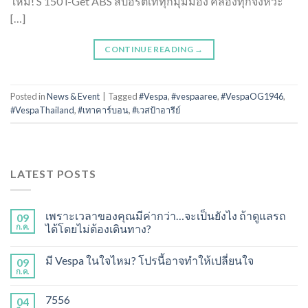
ใหม่! S 150 i-Get ABS สปอร์ตเท่ทุกมุมมอง คล่องทุกจังหวะ
[…]
CONTINUE READING
→
Posted in
News & Event
|
Tagged
#Vespa
,
#vespaaree
,
#VespaOG1946
,
#VespaThailand
,
#เทาคาร์บอน
,
#เวสป้าอารีย์
LATEST POSTS
เพราะเวลาของคุณมีค่ากว่า…จะเป็นยังไง ถ้าดูแลรถ
09
ก.ค.
ได้โดยไม่ต้องเดินทาง?
มี Vespa ในใจไหม? โปรนี้อาจทำให้เปลี่ยนใจ
09
ก.ค.
7556
04