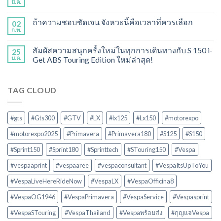
มี.ค.
ถ้าความชอบชัดเจน จังหวะนี้คือเวลาที่ควรเลือก
02
ก.พ.
สัมผัสความสนุกครั้งใหม่ในทุกการเดินทางกับ S 150 i-
25
ม.ค.
Get ABS Touring Edition ใหม่ล่าสุด!
TAG CLOUD
#gts
#Gts300
#GTV
#LX
#lx125
#Lx150
#motorexpo
#motorexpo2025
#Primavera
#Primavera180
#S125
#S150
#Sprint150
#Sprint180
#Sprinttech
#STouring150
#Vespa
#vespaaprint
#vespaaree
#vespaconsultant
#VespaItsUpToYou
#VespaLiveHereRideNow
#VespaLX
#VespaOfficina8
#VespaOG1946
#VespaPrimavera
#VespaService
#Vespasprint
#VespaSTouring
#VespaThailand
#Vespaพร้อมส่ง
#กุญแจVespa