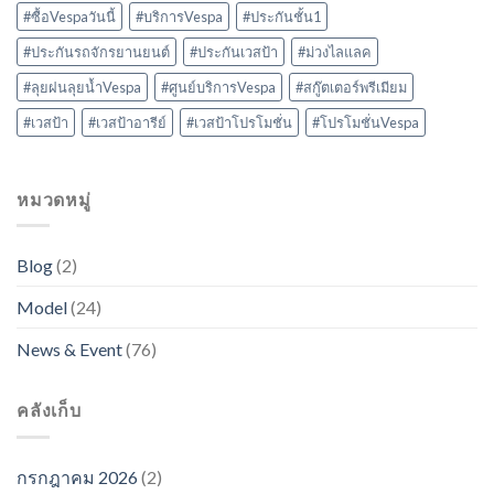
#ซื้อVespaวันนี้
#บริการVespa
#ประกันชั้น1
#ประกันรถจักรยานยนต์
#ประกันเวสป้า
#ม่วงไลแลค
#ลุยฝนลุยน้ำVespa
#ศูนย์บริการVespa
#สกู๊ตเตอร์พรีเมียม
#เวสป้า
#เวสป้าอารีย์
#เวสป้าโปรโมชั่น
#โปรโมชั่นVespa
หมวดหมู่
Blog
(2)
Model
(24)
News & Event
(76)
คลังเก็บ
กรกฎาคม 2026
(2)