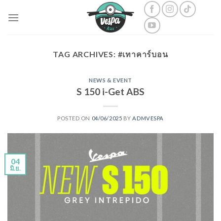
Skip
to
content
TAG ARCHIVES:
#เทาคาร์บอน
NEWS & EVENT
S 150 i-Get ABS
POSTED ON
04/06/2025
BY
ADMVESPA
04
มิ.ย.