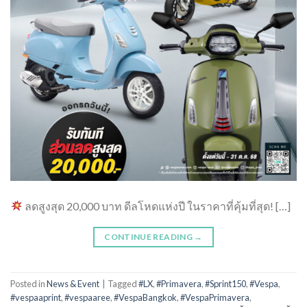
ลดสูงสุด 20,000 บาท ดีลโหดแห่งปี ในราคาที่คุ้มที่สุด! […]
CONTINUE READING
→
Posted in
News & Event
|
Tagged
#LX
,
#Primavera
,
#Sprint150
,
#Vespa
,
#vespaaprint
,
#vespaaree
,
#VespaBangkok
,
#VespaPrimavera
,