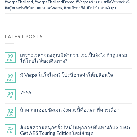
#VespaThailand
,
#VespaThailandPromo
,
#Vespaพร้อมส่ง
,
#ซื้อVespaวันนี้
,
#สกู๊ตเตอร์พรีเมียม
,
#ส่วนลดVespa
,
#เวสป้าอารีย์
,
#โปรโมชั่นVespa
LATEST POSTS
เพราะเวลาของคุณมีค่ากว่า…จะเป็นยังไง ถ้าดูแลรถ
09
ก.ค.
ได้โดยไม่ต้องเดินทาง?
มี Vespa ในใจไหม? โปรนี้อาจทำให้เปลี่ยนใจ
09
ก.ค.
7556
04
มี.ค.
ถ้าความชอบชัดเจน จังหวะนี้คือเวลาที่ควรเลือก
02
ก.พ.
สัมผัสความสนุกครั้งใหม่ในทุกการเดินทางกับ S 150 i-
25
ม.ค.
Get ABS Touring Edition ใหม่ล่าสุด!