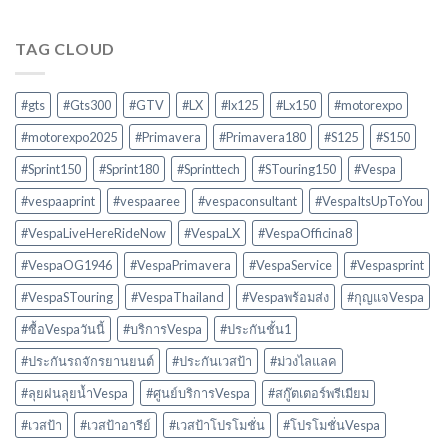
TAG CLOUD
#gts
#Gts300
#GTV
#LX
#lx125
#Lx150
#motorexpo
#motorexpo2025
#Primavera
#Primavera180
#S125
#S150
#Sprint150
#Sprint180
#Sprinttech
#STouring150
#Vespa
#vespaaprint
#vespaaree
#vespaconsultant
#VespaItsUpToYou
#VespaLiveHereRideNow
#VespaLX
#VespaOfficina8
#VespaOG1946
#VespaPrimavera
#VespaService
#Vespasprint
#VespaSTouring
#VespaThailand
#Vespaพร้อมส่ง
#กุญแจVespa
#ซื้อVespaวันนี้
#บริการVespa
#ประกันชั้น1
#ประกันรถจักรยานยนต์
#ประกันเวสป้า
#ม่วงไลแลค
#ลุยฝนลุยน้ำVespa
#ศูนย์บริการVespa
#สกู๊ตเตอร์พรีเมียม
#เวสป้า
#เวสป้าอารีย์
#เวสป้าโปรโมชั่น
#โปรโมชั่นVespa