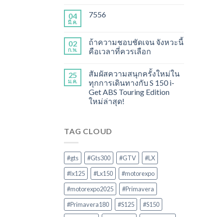
7556
04
มี.ค.
ถ้าความชอบชัดเจน จังหวะนี้
02
ก.พ.
คือเวลาที่ควรเลือก
สัมผัสความสนุกครั้งใหม่ใน
25
ม.ค.
ทุกการเดินทางกับ S 150 i-
Get ABS Touring Edition
ใหม่ล่าสุด!
TAG CLOUD
#gts
#Gts300
#GTV
#LX
#lx125
#Lx150
#motorexpo
#motorexpo2025
#Primavera
#Primavera180
#S125
#S150