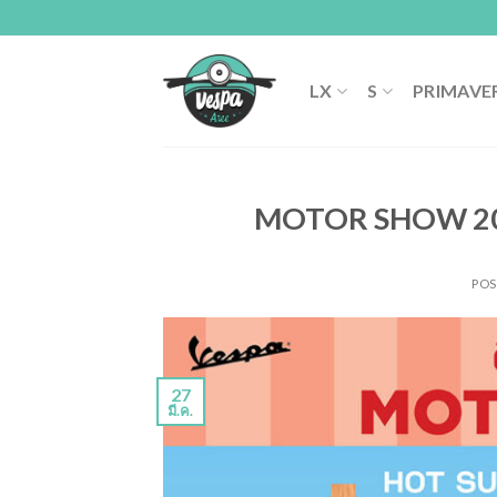
Skip
to
content
LX
S
PRIMAVE
MOTOR SHOW 2025 
PO
27
มี.ค.