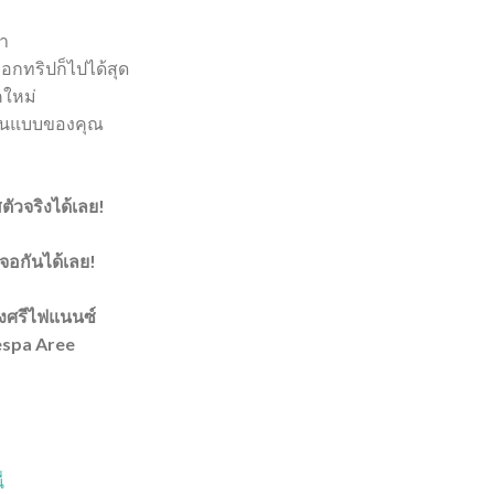
ตา
ออกทริปก็ไปได้สุด
คใหม่
์ในแบบของคุณ
ตัวจริงได้เลย!
เจอกันได้เลย!
รุงศรีไฟแนนซ์
Vespa Aree
่