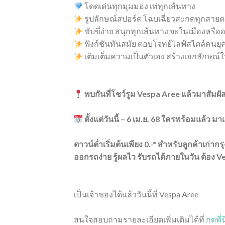
โดดเด่นทุกมุมมอง เท่ทุกเส้นทาง
รูปลักษณ์สปอร์ต โฉบเฉี่ยวสะกดทุกสาย
ขับขี่ง่าย สนุกทุกเส้นทาง จะในเมืองหรือ
ฟังก์ชันทันสมัย ตอบโจทย์ไลฟ์สไตล์คนยุ
เติมเต็มความเป็นตัวเอง สร้างเอกลักษณ
พบกันที่โชว์รูม Vespa Aree แล้วมาสัมผัส
ตั้งแต่วันนี้ – 6 เม.ย. 68 ใครพร้อมแล้ว มา
ดาวน์ต่ำเริ่มต้นเพียง 0.-* สำหรับลูกค้าเก่าก
ออกรถง่าย รู้ผลไว รับรถได้ภายในวัน ต้อง 
เป็นเจ้าของได้แล้ววันนี้ที่ Vespa Aree
สนใจสอบถามรายละเอียดเพิ่มเติมได้ที่
กดที่นี