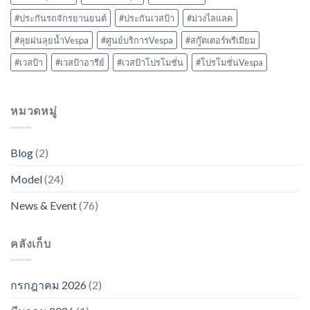
#ประกันรถจักรยานยนต์
#ประกันเวสป้า
#ม่วงไลแลค
#ลุยฝนลุยน้ำVespa
#ศูนย์บริการVespa
#สกู๊ตเตอร์พรีเมียม
#เวสป้า
#เวสป้าอารีย์
#เวสป้าโปรโมชั่น
#โปรโมชั่นVespa
หมวดหมู่
Blog
(2)
Model
(24)
News & Event
(76)
คลังเก็บ
กรกฎาคม 2026
(2)