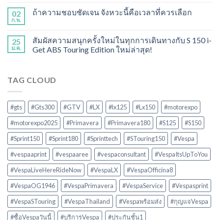
ถ้าความชอบชัดเจน จังหวะนี้คือเวลาที่ควรเลือก
02
ก.พ.
สัมผัสความสนุกครั้งใหม่ในทุกการเดินทางกับ S 150 i-
25
ม.ค.
Get ABS Touring Edition ใหม่ล่าสุด!
TAG CLOUD
#gts
#Gts300
#GTV
#LX
#lx125
#Lx150
#motorexpo
#motorexpo2025
#Primavera
#Primavera180
#S125
#S150
#Sprint150
#Sprint180
#Sprinttech
#STouring150
#Vespa
#vespaaprint
#vespaaree
#vespaconsultant
#VespaItsUpToYou
#VespaLiveHereRideNow
#VespaLX
#VespaOfficina8
#VespaOG1946
#VespaPrimavera
#VespaService
#Vespasprint
#VespaSTouring
#VespaThailand
#Vespaพร้อมส่ง
#กุญแจVespa
#ซื้อVespaวันนี้
#บริการVespa
#ประกันชั้น1