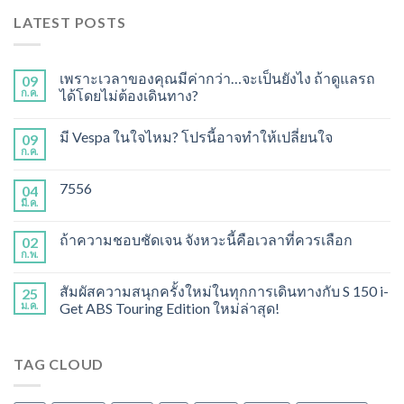
LATEST POSTS
เพราะเวลาของคุณมีค่ากว่า…จะเป็นยังไง ถ้าดูแลรถ
09
ก.ค.
ได้โดยไม่ต้องเดินทาง?
มี Vespa ในใจไหม? โปรนี้อาจทำให้เปลี่ยนใจ
09
ก.ค.
7556
04
มี.ค.
ถ้าความชอบชัดเจน จังหวะนี้คือเวลาที่ควรเลือก
02
ก.พ.
สัมผัสความสนุกครั้งใหม่ในทุกการเดินทางกับ S 150 i-
25
ม.ค.
Get ABS Touring Edition ใหม่ล่าสุด!
TAG CLOUD