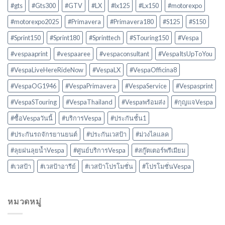
#gts
#Gts300
#GTV
#LX
#lx125
#Lx150
#motorexpo
#motorexpo2025
#Primavera
#Primavera180
#S125
#S150
#Sprint150
#Sprint180
#Sprinttech
#STouring150
#Vespa
#vespaaprint
#vespaaree
#vespaconsultant
#VespaItsUpToYou
#VespaLiveHereRideNow
#VespaLX
#VespaOfficina8
#VespaOG1946
#VespaPrimavera
#VespaService
#Vespasprint
#VespaSTouring
#VespaThailand
#Vespaพร้อมส่ง
#กุญแจVespa
#ซื้อVespaวันนี้
#บริการVespa
#ประกันชั้น1
#ประกันรถจักรยานยนต์
#ประกันเวสป้า
#ม่วงไลแลค
#ลุยฝนลุยน้ำVespa
#ศูนย์บริการVespa
#สกู๊ตเตอร์พรีเมียม
#เวสป้า
#เวสป้าอารีย์
#เวสป้าโปรโมชั่น
#โปรโมชั่นVespa
หมวดหมู่