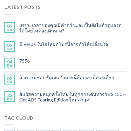
LATEST POSTS
เพราะเวลาของคุณมีค่ากว่า…จะเป็นยังไง ถ้าดูแลรถ
09
ก.ค.
ได้โดยไม่ต้องเดินทาง?
มี Vespa ในใจไหม? โปรนี้อาจทำให้เปลี่ยนใจ
09
ก.ค.
7556
04
มี.ค.
ถ้าความชอบชัดเจน จังหวะนี้คือเวลาที่ควรเลือก
02
ก.พ.
สัมผัสความสนุกครั้งใหม่ในทุกการเดินทางกับ S 150 i-
25
ม.ค.
Get ABS Touring Edition ใหม่ล่าสุด!
TAG CLOUD