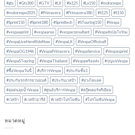
#gts
#Gts300
#GTV
#LX
#lx125
#Lx150
#motorexpo
#motorexpo2025
#Primavera
#Primavera180
#S125
#S150
#Sprint150
#Sprint180
#Sprinttech
#STouring150
#Vespa
#vespaaprint
#vespaaree
#vespaconsultant
#VespaItsUpToYou
#VespaLiveHereRideNow
#VespaLX
#VespaOfficina8
#VespaOG1946
#VespaPrimavera
#VespaService
#Vespasprint
#VespaSTouring
#VespaThailand
#Vespaพร้อมส่ง
#กุญแจVespa
#ซื้อVespaวันนี้
#บริการVespa
#ประกันชั้น1
#ประกันรถจักรยานยนต์
#ประกันเวสป้า
#ม่วงไลแลค
#ลุยฝนลุยน้ำVespa
#ศูนย์บริการVespa
#สกู๊ตเตอร์พรีเมียม
#เวสป้า
#เวสป้าอารีย์
#เวสป้าโปรโมชั่น
#โปรโมชั่นVespa
หมวดหมู่