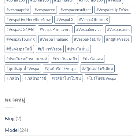
#vespaaprint
#vespaaree
#vespaconsultant
#VespaItsUpToYou
#VespaLiveHereRideNow
#VespaLX
#VespaOfficina8
#VespaOG1946
#VespaPrimavera
#VespaService
#Vespasprint
#VespaSTouring
#VespaThailand
#Vespaพร้อมส่ง
#กุญแจVespa
#ซื้อVespaวันนี้
#บริการVespa
#ประกันชั้น1
#ประกันรถจักรยานยนต์
#ประกันเวสป้า
#ม่วงไลแลค
#ลุยฝนลุยน้ำVespa
#ศูนย์บริการVespa
#สกู๊ตเตอร์พรีเมียม
#เวสป้า
#เวสป้าอารีย์
#เวสป้าโปรโมชั่น
#โปรโมชั่นVespa
หมวดหมู่
Blog
(2)
Model
(24)