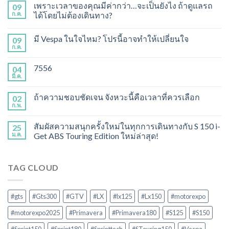
เพราะเวลาของคุณมีค่ากว่า…จะเป็นยังไง ถ้าดูแลรถ
09
ก.ค.
ได้โดยไม่ต้องเดินทาง?
มี Vespa ในใจไหม? โปรนี้อาจทำให้เปลี่ยนใจ
09
ก.ค.
7556
04
มี.ค.
ถ้าความชอบชัดเจน จังหวะนี้คือเวลาที่ควรเลือก
02
ก.พ.
สัมผัสความสนุกครั้งใหม่ในทุกการเดินทางกับ S 150 i-
25
ม.ค.
Get ABS Touring Edition ใหม่ล่าสุด!
TAG CLOUD
#gts
#Gts300
#GTV
#LX
#lx125
#Lx150
#motorexpo
#motorexpo2025
#Primavera
#Primavera180
#S125
#S150
#Sprint150
#Sprint180
#Sprinttech
#STouring150
#Vespa