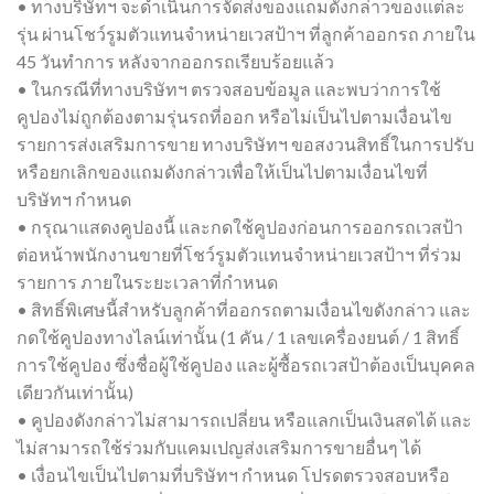
• ทางบริษัทฯ จะดำเนินการจัดส่งของแถมดังกล่าวของแต่ละ
รุ่น ผ่านโชว์รูมตัวแทนจำหน่ายเวสป้าฯ ที่ลูกค้าออกรถ ภายใน
45 วันทำการ หลังจากออกรถเรียบร้อยแล้ว
• ในกรณีที่ทางบริษัทฯ ตรวจสอบข้อมูล และพบว่าการใช้
คูปองไม่ถูกต้องตามรุ่นรถที่ออก หรือไม่เป็นไปตามเงื่อนไข
รายการส่งเสริมการขาย ทางบริษัทฯ ขอสงวนสิทธิ์ในการปรับ
หรือยกเลิกของแถมดังกล่าวเพื่อให้เป็นไปตามเงื่อนไขที่
บริษัทฯ กำหนด
• กรุณาแสดงคูปองนี้ และกดใช้คูปองก่อนการออกรถเวสป้า
ต่อหน้าพนักงานขายที่โชว์รูมตัวแทนจำหน่ายเวสป้าฯ ที่ร่วม
รายการ ภายในระยะเวลาที่กำหนด
• สิทธิ์พิเศษนี้สำหรับลูกค้าที่ออกรถตามเงื่อนไขดังกล่าว และ
กดใช้คูปองทางไลน์เท่านั้น (1 คัน / 1 เลขเครื่องยนต์ / 1 สิทธิ์
การใช้คูปอง ซึ่งชื่อผู้ใช้คูปอง และผู้ซื้อรถเวสป้าต้องเป็นบุคคล
เดียวกันเท่านั้น)
• คูปองดังกล่าวไม่สามารถเปลี่ยน หรือแลกเป็นเงินสดได้ และ
ไม่สามารถใช้ร่วมกับแคมเปญส่งเสริมการขายอื่นๆ ได้
• เงื่อนไขเป็นไปตามที่บริษัทฯ กําหนด โปรดตรวจสอบหรือ