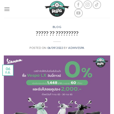
Skip
to
content
BLOG
????? ?? ?????????
POSTED ON
06/09/2022
BY
ADMVESPA
06
ก.ย.