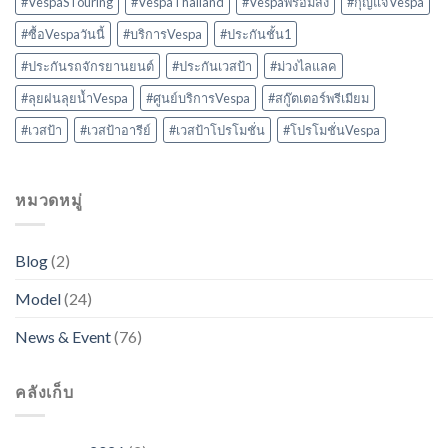
#VespaSTouring
#VespaThailand
#Vespaพร้อมส่ง
#กุญแจVespa
#ซื้อVespaวันนี้
#บริการVespa
#ประกันชั้น1
#ประกันรถจักรยานยนต์
#ประกันเวสป้า
#ม่วงไลแลค
#ลุยฝนลุยน้ำVespa
#ศูนย์บริการVespa
#สกู๊ตเตอร์พรีเมียม
#เวสป้า
#เวสป้าอารีย์
#เวสป้าโปรโมชั่น
#โปรโมชั่นVespa
หมวดหมู่
Blog
(2)
Model
(24)
News & Event
(76)
คลังเก็บ