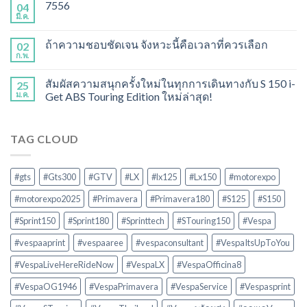
7556
04
มี.ค.
ถ้าความชอบชัดเจน จังหวะนี้คือเวลาที่ควรเลือก
02
ก.พ.
สัมผัสความสนุกครั้งใหม่ในทุกการเดินทางกับ S 150 i-
25
ม.ค.
Get ABS Touring Edition ใหม่ล่าสุด!
TAG CLOUD
#gts
#Gts300
#GTV
#LX
#lx125
#Lx150
#motorexpo
#motorexpo2025
#Primavera
#Primavera180
#S125
#S150
#Sprint150
#Sprint180
#Sprinttech
#STouring150
#Vespa
#vespaaprint
#vespaaree
#vespaconsultant
#VespaItsUpToYou
#VespaLiveHereRideNow
#VespaLX
#VespaOfficina8
#VespaOG1946
#VespaPrimavera
#VespaService
#Vespasprint