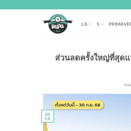
Skip
to
content
LX
S
PRIMAVE
ส่วนลดครั้งใหญ่ที่สุดแ
PO
01
ก.ย.