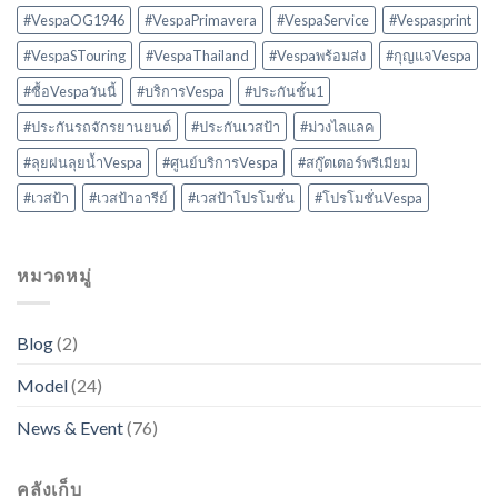
#VespaOG1946
#VespaPrimavera
#VespaService
#Vespasprint
#VespaSTouring
#VespaThailand
#Vespaพร้อมส่ง
#กุญแจVespa
#ซื้อVespaวันนี้
#บริการVespa
#ประกันชั้น1
#ประกันรถจักรยานยนต์
#ประกันเวสป้า
#ม่วงไลแลค
#ลุยฝนลุยน้ำVespa
#ศูนย์บริการVespa
#สกู๊ตเตอร์พรีเมียม
#เวสป้า
#เวสป้าอารีย์
#เวสป้าโปรโมชั่น
#โปรโมชั่นVespa
หมวดหมู่
Blog
(2)
Model
(24)
News & Event
(76)
คลังเก็บ