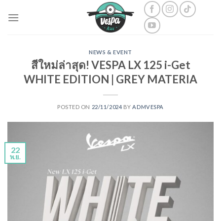
Skip
to
content
NEWS & EVENT
สีใหม่ล่าสุด! VESPA LX 125 i-Get
WHITE EDITION | GREY MATERIA
POSTED ON
22/11/2024
BY
ADMVESPA
22
พ.ย.