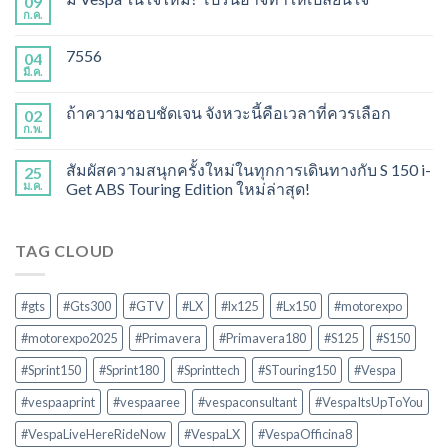
09
ก.ค.
7556
04
มี.ค.
ถ้าความชอบชัดเจน จังหวะนี้คือเวลาที่ควรเลือก
02
ก.พ.
สัมผัสความสนุกครั้งใหม่ในทุกการเดินทางกับ S 150 i-
25
ม.ค.
Get ABS Touring Edition ใหม่ล่าสุด!
TAG CLOUD
#gts
#Gts300
#GTV
#LX
#lx125
#Lx150
#motorexpo
#motorexpo2025
#Primavera
#Primavera180
#S125
#S150
#Sprint150
#Sprint180
#Sprinttech
#STouring150
#Vespa
#vespaaprint
#vespaaree
#vespaconsultant
#VespaItsUpToYou
#VespaLiveHereRideNow
#VespaLX
#VespaOfficina8