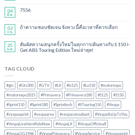
7556
04
มี.ค.
ถ้าความชอบชัดเจน จังหวะนี้คือเวลาที่ควรเลือก
02
ก.พ.
สัมผัสความสนุกครั้งใหม่ในทุกการเดินทางกับ S 150 i-
25
ม.ค.
Get ABS Touring Edition ใหม่ล่าสุด!
TAG CLOUD
#gts
#Gts300
#GTV
#LX
#lx125
#Lx150
#motorexpo
#motorexpo2025
#Primavera
#Primavera180
#S125
#S150
#Sprint150
#Sprint180
#Sprinttech
#STouring150
#Vespa
#vespaaprint
#vespaaree
#vespaconsultant
#VespaItsUpToYou
#VespaLiveHereRideNow
#VespaLX
#VespaOfficina8
#VespaOG1946
#VespaPrimavera
#VespaService
#Vespasprint