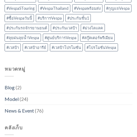
#VespaSTouring
#VespaThailand
#Vespaพร้อมส่ง
#กุญแจVespa
#ซื้อVespaวันนี้
#บริการVespa
#ประกันชั้น1
#ประกันรถจักรยานยนต์
#ประกันเวสป้า
#ม่วงไลแลค
#ลุยฝนลุยน้ำVespa
#ศูนย์บริการVespa
#สกู๊ตเตอร์พรีเมียม
#เวสป้า
#เวสป้าอารีย์
#เวสป้าโปรโมชั่น
#โปรโมชั่นVespa
หมวดหมู่
Blog
(2)
Model
(24)
News & Event
(76)
คลังเก็บ