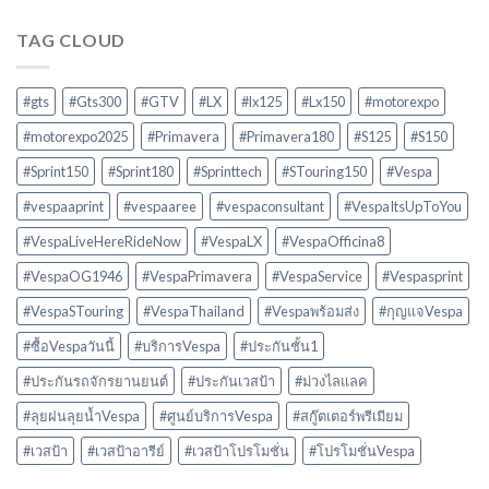
TAG CLOUD
#gts
#Gts300
#GTV
#LX
#lx125
#Lx150
#motorexpo
#motorexpo2025
#Primavera
#Primavera180
#S125
#S150
#Sprint150
#Sprint180
#Sprinttech
#STouring150
#Vespa
#vespaaprint
#vespaaree
#vespaconsultant
#VespaItsUpToYou
#VespaLiveHereRideNow
#VespaLX
#VespaOfficina8
#VespaOG1946
#VespaPrimavera
#VespaService
#Vespasprint
#VespaSTouring
#VespaThailand
#Vespaพร้อมส่ง
#กุญแจVespa
#ซื้อVespaวันนี้
#บริการVespa
#ประกันชั้น1
#ประกันรถจักรยานยนต์
#ประกันเวสป้า
#ม่วงไลแลค
#ลุยฝนลุยน้ำVespa
#ศูนย์บริการVespa
#สกู๊ตเตอร์พรีเมียม
#เวสป้า
#เวสป้าอารีย์
#เวสป้าโปรโมชั่น
#โปรโมชั่นVespa