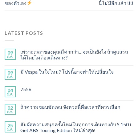
ของตัวเอง
นี้ไม่มีอีกแล้ว !!!!
LATEST POSTS
เพราะเวลาของคุณมีค่ากว่า…จะเป็นยังไง ถ้าดูแลรถ
09
ก.ค.
ได้โดยไม่ต้องเดินทาง?
มี Vespa ในใจไหม? โปรนี้อาจทำให้เปลี่ยนใจ
09
ก.ค.
7556
04
มี.ค.
ถ้าความชอบชัดเจน จังหวะนี้คือเวลาที่ควรเลือก
02
ก.พ.
สัมผัสความสนุกครั้งใหม่ในทุกการเดินทางกับ S 150 i-
25
ม.ค.
Get ABS Touring Edition ใหม่ล่าสุด!