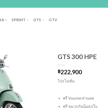
RA
SPRINT
GTS
GTV
GTS 300 HPE
222,900
฿
Add to
wishlist
โปรโมชั่น
​ฟรี​ Voucher​ส่วนลด
ฟรี หมวกกันน็อค1ใบ