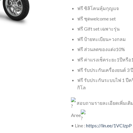
ฟรี ซิลิโคน​หุ้มกุญแจ
ฟรี ชุดwelcome set
ฟรี​ ​Gift​ set​ เฉพาะรุ่น
ฟรี ป้ายทะเบียน+วงกลม
ฟรี​ ส่วนลดของแต่ง10%​
ฟรี​ ค่าแรงเช็คระยะ1ปีหรือ1
ฟรี รับประกันเครื่องยนต์ 3 ป
ฟรี รับประกันระบบไฟ 1 ปีครึ
กิโล
สอบถามรายละเอียดเพิ่มเติมไ
Aree
• Line :
https://lin.ee/1VClzpP