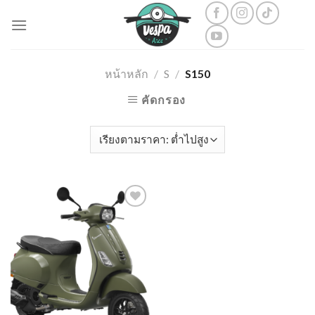
Skip
to
content
หน้าหลัก
/
S
/
S150
คัดกรอง
Add to
wishlist