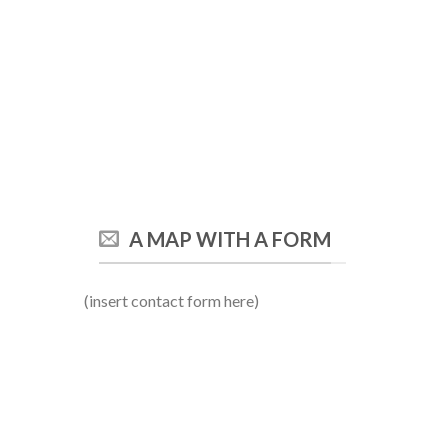
A MAP WITH A FORM
(insert contact form here)